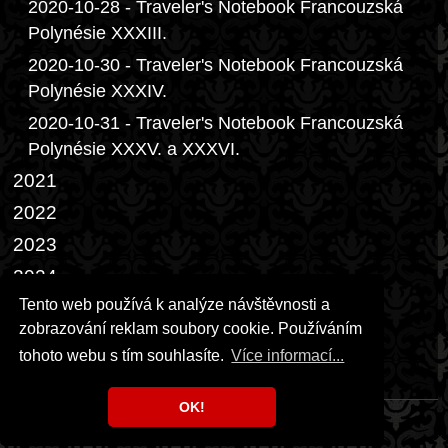
2020-10-28 - Traveler's Notebook Francouzská
Polynésie XXXIII.
2020-10-30 - Traveler's Notebook Francouzská
Polynésie XXXIV.
2020-10-31 - Traveler's Notebook Francouzská
Polynésie XXXV. a XXXVI.
2021
2022
2023
2024
Tento web používá k analýze návštěvnosti a
2025
zobrazování reklam soubory cookie. Používáním
2026
tohoto webu s tím souhlasíte.
Více informací...
Přáníčka
OK!
Copyright © 1999 - 2026 Milka