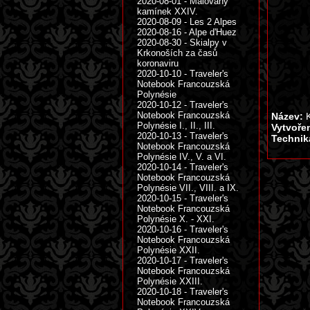
2020-08-01 - Malovaný
kamínek XXIV.
2020-08-09 - Les 2 Alpes
2020-08-16 - Alpe d'Huez
2020-08-30 - Skialpy v
Krkonoších za časů
koronaviru
2020-10-10 - Traveler's
Notebook Francouzská
Polynésie
2020-10-12 - Traveler's
Notebook Francouzská
Název:
K
Polynésie I., II., III.
Vytvoře
2020-10-13 - Traveler's
Technik
Notebook Francouzská
Polynésie IV., V. a VI.
2020-10-14 - Traveler's
Notebook Francouzská
Polynésie VII., VIII. a IX.
2020-10-15 - Traveler's
Notebook Francouzská
Polynésie X. - XXI.
2020-10-16 - Traveler's
Notebook Francouzská
Polynésie XXII.
2020-10-17 - Traveler's
Notebook Francouzská
Polynésie XXIII.
2020-10-18 - Traveler's
Notebook Francouzská