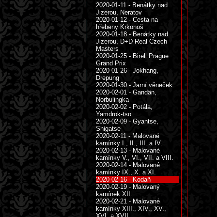
2020-01-11 - Benátky nad
Jizerou, Neratov
2020-01-12 - Cesta na
hřebeny Krkonoš
2020-01-18 - Benátky nad
Jizerou, D+D Real Czech
Masters
2020-01-25 - Birell Prague
Grand Prix
2020-01-26 - Jokhang,
Drepung
2020-01-30 - Jarní věneček
2020-02-01 - Gandän,
Norbulingka
2020-02-02 - Potála,
Yamdrok-tso
2020-02-09 - Gyantse,
Shigatse
2020-02-11 - Malované
kamínky I., II., III. a IV.
2020-02-13 - Malované
kamínky V., VI., VII. a VIII.
2020-02-14 - Malované
kamínky IX., X. a XI.
2020-02-16 - Kodaň
2020-02-19 - Malovaný
kamínek XII.
2020-02-21 - Malované
kamínky XIII., XIV., XV.,
XVI. a XVII.