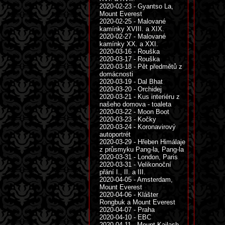
2020-02-23 - Gyantso La,
Mount Everest
2020-02-25 - Malované
kamínky XVIII. a XIX.
2020-02-27 - Malované
kamínky XX. a XXI.
2020-03-16 - Rouška
2020-03-17 - Rouška
2020-03-18 - Pět předmětů z
domácnosti
2020-03-19 - Dal Bhat
2020-03-20 - Orchidej
2020-03-21 - Kus interiéru z
našeho domova - toaleta
2020-03-22 - Moon Boot
2020-03-23 - Kočky
2020-03-24 - Koronavirový
autoportrét
2020-03-29 - Hřeben Himálaje
z průsmyku Pang-la, Pang-la
2020-03-31 - London, Paris
2020-03-31 - Velikonoční
přání I., II. a III.
2020-04-05 - Amsterdam,
Mount Everest
2020-04-06 - Klášter
Rongbuk a Mount Everest
2020-04-07 - Praha
2020-04-10 - EBC
2020-04-11 - Mount Kailash