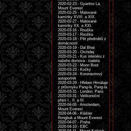
2020-02-23 - Gyantso La,
Mount Everest
2020-02-25 - Malované
kamínky XVIII. a XIX.
2020-02-27 - Malované
kamínky XX. a XXI.
2020-03-16 - Rouška
2020-03-17 - Rouška
2020-03-18 - Pět předmětů z
domácnosti
2020-03-19 - Dal Bhat
2020-03-20 - Orchidej
2020-03-21 - Kus interiéru z
našeho domova - toaleta
2020-03-22 - Moon Boot
2020-03-23 - Kočky
2020-03-24 - Koronavirový
autoportrét
2020-03-29 - Hřeben Himálaje
z průsmyku Pang-la, Pang-la
2020-03-31 - London, Paris
2020-03-31 - Velikonoční
přání I., II. a III.
2020-04-05 - Amsterdam,
Mount Everest
2020-04-06 - Klášter
Rongbuk a Mount Everest
2020-04-07 - Praha
2020-04-10 - EBC
2020-04-11 - Mount Kailash