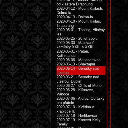
od kláštera Diraphung
2020-04-12 - Mount Kailash,
Dolma-la
2020-04-13 - Dolma-la
2020-04-18 - Mount Kailas,
Tsaparang
2020-05-01 - Tholing, Hliněný
les
2020-05-25 - 20 let spolu
2020-05-30 - Malované
kamínky XXII. a XXIII.
2020-05-31 - Patan,
Kathmandu
2020-06-06 - Manasarovar
2020-06-13 - Bhaktapur
2020-06-14 - Benátky nad
Jizerou
2020-06-21 - Benátky nad
Jizerou, Dublin
2020-06-27 - Cliffs of Moher
2020-06-28 - Klínovec,
Vánoce
2020-07-06 - Aldrov, Obrázky
pro přátele
2020-07-10 - Květina v
krabičce II.
2020-07-18 - Herlíkovice
2020-07-19 - Koncert Kelly
Family