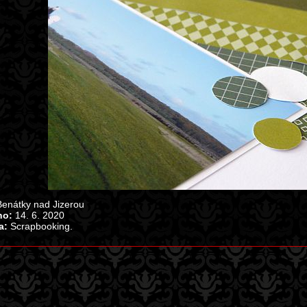
enátky nad Jizerou
no:
14. 6. 2020
a:
Scrapbooking.