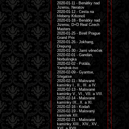
2020-01-11 - Benátky nad
Jizerou, Neratov
2020-01-12 - Cesta na
hřebeny Krkonoš
2020-01-18 - Benátky nad
Jizerou, D+D Real Czech
Masters
2020-01-25 - Birell Prague
Grand Prix
2020-01-26 - Jokhang,
Drepung
2020-01-30 - Jarní věneček
2020-02-01 - Gandän,
Norbulingka
2020-02-02 - Potála,
Yamdrok-tso
2020-02-09 - Gyantse,
Shigatse
2020-02-11 - Malované
kamínky I., II., III. a IV.
2020-02-13 - Malované
kamínky V., VI., VII. a VIII.
2020-02-14 - Malované
kamínky IX., X. a XI.
2020-02-16 - Kodaň
2020-02-19 - Malovaný
kamínek XII.
2020-02-21 - Malované
kamínky XIII., XIV., XV.,
XVI. a XVII.