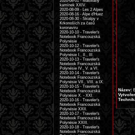
2020-08-01 - Malovaný
kamínek XXIV.
2020-08-09 - Les 2 Alpes
2020-08-16 - Alpe d'Huez
2020-08-30 - Skialpy v
Krkonoších za časů
koronaviru
2020-10-10 - Traveler's
Notebook Francouzská
Polynésie
2020-10-12 - Traveler's
Notebook Francouzská
Polynésie I., II., III.
2020-10-13 - Traveler's
Notebook Francouzská
Polynésie IV., V. a VI.
2020-10-14 - Traveler's
Notebook Francouzská
Polynésie VII., VIII. a IX.
2020-10-15 - Traveler's
Název:
B
Notebook Francouzská
Vytvoře
Polynésie X. - XXI.
Technik
2020-10-16 - Traveler's
Notebook Francouzská
Polynésie XXII.
2020-10-17 - Traveler's
Notebook Francouzská
Polynésie XXIII.
2020-10-18 - Traveler's
Notebook Francouzská