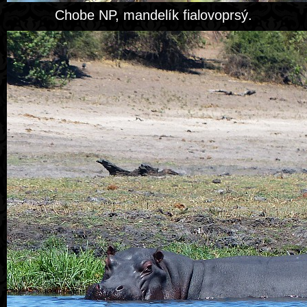
Chobe NP, mandelík fialovoprsý.