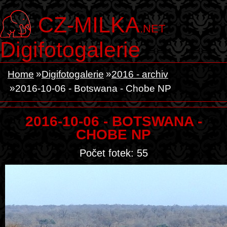
CZ-MILKA
.NET
Digifotogalerie
Home
Digifotogalerie
2016 - archiv
2016-10-06 - Botswana - Chobe NP
2016-10-06 - BOTSWANA -
CHOBE NP
Počet fotek: 55