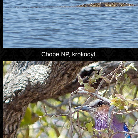
Chobe NP, krokodýl.