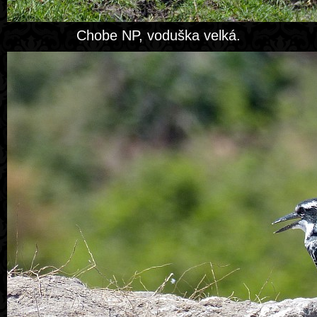
Chobe NP, voduška velká.