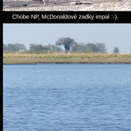
Chobe NP, McDonaldové zadky impal :-).