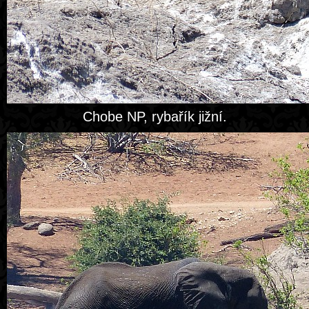
Chobe NP, rybařík jižní.