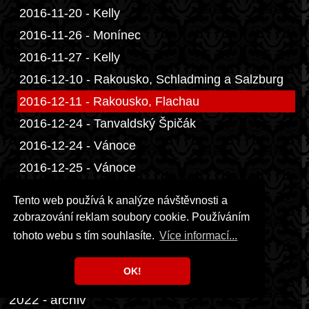
2016-11-20 - Kelly
2016-11-26 - Monínec
2016-11-27 - Kelly
2016-12-10 - Rakousko, Schladming a Salzburg
2016-12-11 - Rakousko, Flachau
2016-12-24 - Tanvaldský Špičák
2016-12-24 - Vánoce
2016-12-25 - Vánoce
2017 - archiv
Tento web používá k analýze návštěvnosti a
2018 - archiv
zobrazování reklam soubory cookie. Používáním
2019 - archiv
tohoto webu s tím souhlasíte.
Více informací...
2020 - archiv
OK!
2021 - archiv
2022 - archiv