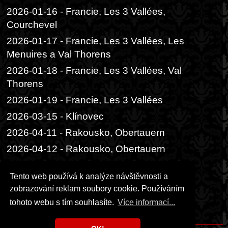
2026-01-16 - Francie, Les 3 Vallées,
Courchevel
2026-01-17 - Francie, Les 3 Vallées, Les
Menuires a Val Thorens
2026-01-18 - Francie, Les 3 Vallées, Val
Thorens
2026-01-19 - Francie, Les 3 Vallées
2026-03-15 - Klínovec
2026-04-11 - Rakousko, Obertauern
2026-04-12 - Rakousko, Obertauern
2026-06-05 - Praha, Divadlo Radka
Tento web používá k analýze návštěvnosti a
Brzobohatého
zobrazování reklam soubory cookie. Používáním
2026-06-06 - Praha, Festival ambasád
tohoto webu s tím souhlasíte.
Více informací...
2026-06-14 - Praha, čajový obřad