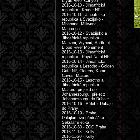
Blyde River Canyon
2016-10-10 - Jihoafrická
republika - Kruger NP
2016-10-11 - Jihoafrická
republika a Svazijsko -
Mbabane, Mlilwane,
Mantenga
2016-10-12 - Svazijsko a
Jihoafrická republika -
Manzini, Vryheid, Battle of
Blood River Monument
2016-10-13 - Jihoafrická
republika - Royal Natal NP
2016-10-14 - Jihoafrická
republika a Lesotho - Golden
Gate NP, Clarens, Kome
Caves, Maseru
2016-10-15 - Lesotho a
Jihoafrická republika -
Maseru, přejezd do
Johannesburgu, přelet z
Johannesburgu do Dubaje
2016-10-16 - Přílet z Dubaje
do Prahy
2016-10-19 - Praha,
Dalajlamova přednáška
Sekulární etika
2016-10-30 - ZOO Praha
2016-11-13 - Kelly
2016-11-20 - Kelly