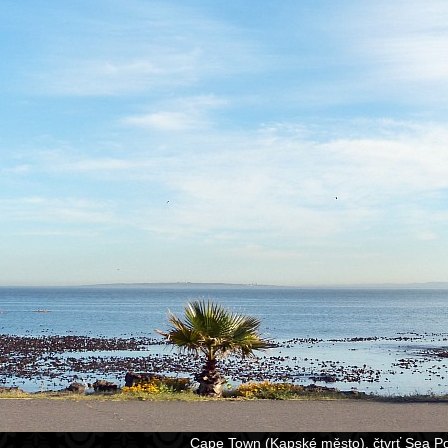
Cape Town (Kapské město), čtvrť Sea Po