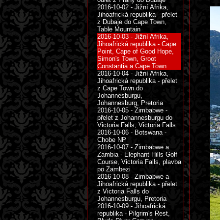
2016-10-02 - Jižní Afrika,
Jihoafrická republika - přelet
z Dubaje do Cape Town,
Table Mountain
2016-10-03 - Jižní Afrika,
Jihoafrická republika - Cape
Point, Cape of Good Hope,
Simon's Town, Groot
Constantia a Cape Town
2016-10-04 - Jižní Afrika,
Jihoafrická republika - přelet
z Cape Town do
Johannesburgu,
Johannesburg, Pretoria
2016-10-05 - Zimbabwe -
přelet z Johannesburgu do
Victoria Falls, Victoria Falls
2016-10-06 - Botswana -
Chobe NP
2016-10-07 - Zimbabwe a
Zambia - Elephant Hills Golf
Course, Victoria Falls, plavba
po Zambezi
2016-10-08 - Zimbabwe a
Jihoafrická republika - přelet
z Victoria Falls do
Johannesburgu, Pretoria
2016-10-09 - Jihoafrická
republika - Pilgrim's Rest,