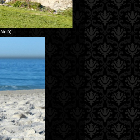
tolů).