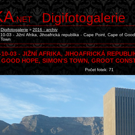
KA
Digifotogalerie
.NET
Digifotogalerie
2016 - archiv
10-03 - Jižní Afrika, Jihoafrická republika - Cape Point, Cape of Go
 Town
-10-03 - JIŽNÍ AFRIKA, JIHOAFRICKÁ REPUBLI
GOOD HOPE, SIMON'S TOWN, GROOT CONST
Počet fotek: 71