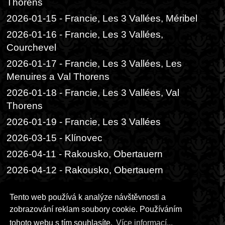
Thorens
2026-01-15 - Francie, Les 3 Vallées, Méribel
2026-01-16 - Francie, Les 3 Vallées,
Courchevel
2026-01-17 - Francie, Les 3 Vallées, Les
Menuires a Val Thorens
2026-01-18 - Francie, Les 3 Vallées, Val
Thorens
2026-01-19 - Francie, Les 3 Vallées
2026-03-15 - Klínovec
2026-04-11 - Rakousko, Obertauern
2026-04-12 - Rakousko, Obertauern
2026-06-05 - Praha, Divadlo Radka
Tento web používá k analýze návštěvnosti a
Brzobohatého
zobrazování reklam soubory cookie. Používáním
2026-06-06 - Praha, Festival ambasád
tohoto webu s tím souhlasíte.
Více informací...