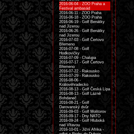
2016-06-04 - ZOO Praha a
Festival ambasád
2016-06-11 - ZOO Praha
2016-06-18 - ZOO Praha
2016-06-19 - Golf Benátky
nad Jizerou
2016-06-26 - Golf Benátky
nad Jizerou
2016-07-03 - Golf Čertovo
Břemeno
2016-07-08 - Golf
Hodkovičky
2016-07-09 - Chalupa
2016-07-17 - Golf Čertovo
Břemeno
2016-07-22 - Rakousko
2016-07-29 - Rakousko
2016-08-06 -
Královéhradecko
2016-08-13 - Golf Česká Lípa
2016-08-13 - Golf Lázně
Bohdaneč
2016-08-21 - Golf
Darovanský dvůr
2016-09-03 - Golf Molitorov
2016-09-17 - Dny NATO
2016-09-24 - Golf Hluboká
nad Vltavou
2016-10-01 - Jižní Afrika -
odlet z Prahy do Dubaje