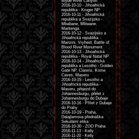
Blyde River Canyon
2016-10-10 - Jihoafrická
republika - Kruger NP
2016-10-11 - Jihoafrická
republika a Svazijsko -
Mbabane, Mlilwane,
Mantenga
2016-10-12 - Svazijsko a
Jihoafrická republika -
Manzini, Vryheid, Battle of
Blood River Monument
2016-10-13 - Jihoafrická
republika - Royal Natal NP
2016-10-14 - Jihoafrická
republika a Lesotho - Golden
Gate NP, Clarens, Kome
Caves, Maseru
2016-10-15 - Lesotho a
Jihoafrická republika -
Maseru, přejezd do
Johannesburgu, přelet z
Johannesburgu do Dubaje
2016-10-16 - Přílet z Dubaje
do Prahy
2016-10-19 - Praha,
Dalajlamova přednáška
Sekulární etika
2016-10-30 - ZOO Praha
2016-11-13 - Kelly
2016-11-20 - Kelly