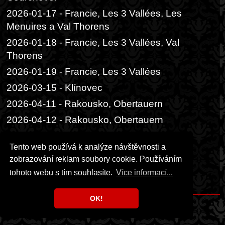
2026-01-17 - Francie, Les 3 Vallées, Les
Menuires a Val Thorens
2026-01-18 - Francie, Les 3 Vallées, Val
Thorens
2026-01-19 - Francie, Les 3 Vallées
2026-03-15 - Klínovec
2026-04-11 - Rakousko, Obertauern
2026-04-12 - Rakousko, Obertauern
2026-06-05 - Praha, Divadlo Radka
Tento web používá k analýze návštěvnosti a
Brzobohatého
zobrazování reklam soubory cookie. Používáním
2026-06-06 - Praha, Festival ambasád
tohoto webu s tím souhlasíte.
Více informací...
2026-06-14 - Praha, čajový obřad
OK!
Copyright © 1999 - 2026 Milka