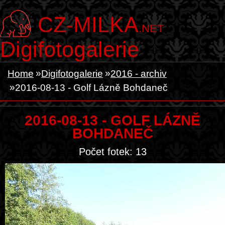
CZ-MILKA
.NET
Digifotogalerie
Home
Digifotogalerie
2016 - archiv
2016-08-13 - Golf Lázně Bohdaneč
2016-08-13 - GOLF LÁZNĚ
BOHDANEČ
Počet fotek: 13