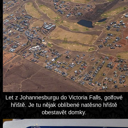
Let z Johannesburgu do Victoria Falls, golfové
hřiště. Je tu nějak oblíbené natěsno hřiště
obestavět domky.