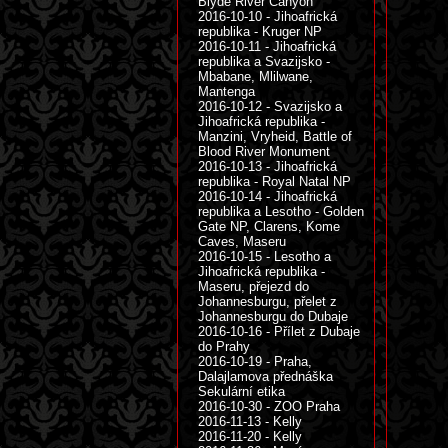
Blyde River Canyon
2016-10-10 - Jihoafrická
republika - Kruger NP
2016-10-11 - Jihoafrická
republika a Svazijsko -
Mbabane, Mlilwane,
Mantenga
2016-10-12 - Svazijsko a
Jihoafrická republika -
Manzini, Vryheid, Battle of
Blood River Monument
2016-10-13 - Jihoafrická
republika - Royal Natal NP
2016-10-14 - Jihoafrická
republika a Lesotho - Golden
Gate NP, Clarens, Kome
Caves, Maseru
2016-10-15 - Lesotho a
Jihoafrická republika -
Maseru, přejezd do
Johannesburgu, přelet z
Johannesburgu do Dubaje
2016-10-16 - Přílet z Dubaje
do Prahy
2016-10-19 - Praha,
Dalajlamova přednáška
Sekulární etika
2016-10-30 - ZOO Praha
2016-11-13 - Kelly
2016-11-20 - Kelly