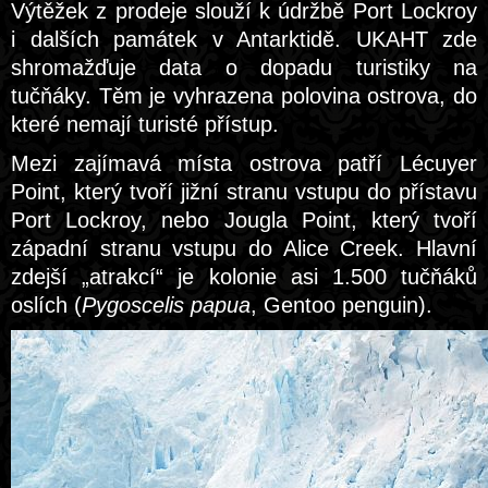
Výtěžek z prodeje slouží k údržbě Port Lockroy
i dalších památek v Antarktidě. UKAHT zde
shromažďuje data o dopadu turistiky na
tučňáky. Těm je vyhrazena polovina ostrova, do
které nemají turisté přístup.
Mezi zajímavá místa ostrova patří Lécuyer
Point, který tvoří jižní stranu vstupu do přístavu
Port Lockroy, nebo Jougla Point, který tvoří
západní stranu vstupu do Alice Creek. Hlavní
zdejší „atrakcí“ je kolonie asi 1.500 tučňáků
oslích (
Pygoscelis papua
, Gentoo penguin).