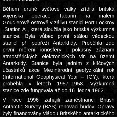
Během druhé světové války zřídila britská
vojenská operace Tabarin na malém
Goudierově ostrově v zálivu stanici Port Lockroy
„Station A“, která sloužila jako britská výzkumná
stanice. Byla vůbec první stálou vědeckou
stanicí při pobřeží Antarktidy. Proběhla zde
první měření ionosféry i pokusný záznam
atmosférických elektronických vln na území
Antarktidy. Stanice byla jedním z klíčových
účastníků akce Mezinárodní geofyzikální rok
(International Geophysical Year – IGY), která
proběhla v letech 1957–1958. Výzkumná
stanice zde fungovala až do 16. ledna 1962.
V roce 1996 zahájili zaměstnanci British
Antarctic Survey (BAS) renovaci budov. Opravy
byly financovány vládou Britského antarktického