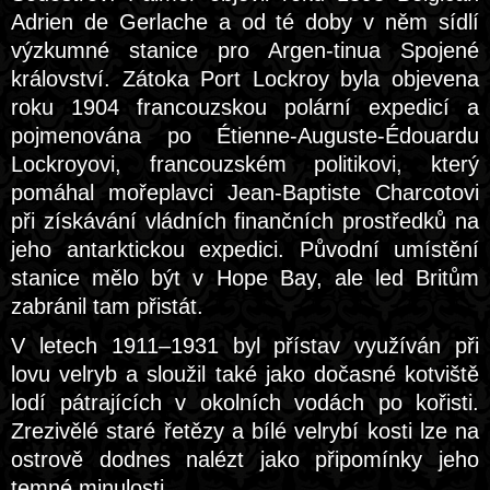
Adrien de Gerlache a od té doby v něm sídlí
výzkumné stanice pro Argen-tinua Spojené
království. Zátoka Port Lockroy byla objevena
roku 1904 francouzskou polární expedicí a
pojmenována po Étienne-Auguste-Édouardu
Lockroyovi, francouzském politikovi, který
pomáhal mořeplavci Jean-Baptiste Charcotovi
při získávání vládních finančních prostředků na
jeho antarktickou expedici. Původní umístění
stanice mělo být v Hope Bay, ale led Britům
zabránil tam přistát.
V letech 1911–1931 byl přístav využíván při
lovu velryb a sloužil také jako dočasné kotviště
lodí pátrajících v okolních vodách po kořisti.
Zrezivělé staré řetězy a bílé velrybí kosti lze na
ostrově dodnes nalézt jako připomínky jeho
temné minulosti.