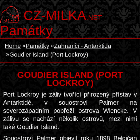
CZ-MILKA
.NET
Památky
Home
Památky
Zahraničí - Antarktida
Goudier Island (Port Lockroy)
GOUDIER ISLAND (PORT
LOCKROY)
Port Lockroy je záliv tvořící přirozený přístav v
Antarktidě, v souostroví Palmer na
severozápadním pobřeží ostrova Wiencke. V
zálivu se nachází několik ostrovů, mezi nimi
také Goudier Island.
Souostroví Palmer objevil roku 1898 Belgičan