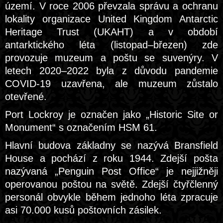
území. V roce 2006 převzala správu a ochranu
lokality organizace United Kingdom Antarctic
Heritage Trust (UKAHT) a v období
antarktického léta (listopad–březen) zde
provozuje muzeum a poštu se suvenýry. V
letech 2020–2022 byla z důvodu pandemie
COVID-19 uzavřena, ale muzeum zůstalo
otevřené.
Port Lockroy je označen jako „Historic Site or
Monument“ s označením HSM 61.
Hlavní budova základny se nazývá Bransfield
House a pochází z roku 1944. Zdejší pošta
nazývaná „Penguin Post Office“ je nejjižněji
operovanou poštou na světě. Zdejší čtyřčlenný
personál obvykle během jednoho léta zpracuje
asi 70.000 kusů poštovních zásilek.