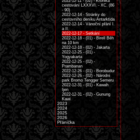
2022-12-11 - (02) - Kronika
cestování LXXXVI. - XC. (86
- 90)
2022-12-14 - Stránky do
cestovního deníku Antarktida
2022-12-14 - Vánoční přání I.
a II.
2022-12-17 - Setkání
2022-12-18 - (01) - Birell Běh
na 10 km
2022-12-18 - (02) - Jakarta
2022-12-25 - (01) -
Yogyakarta
2022-12-25 - (02) -
Prambanan
2022-12-26 - (01) - Borobudur
2022-12-26 - (02) - Národní
park Bromo Tengger Semeru
2022-12-31 - (01) - Kawah
Ijen
2022-12-31 - (02) - Gunung
Kawi
2023
2024
2025
2026
Přáníčka