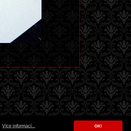
.
Více informací...
OK!