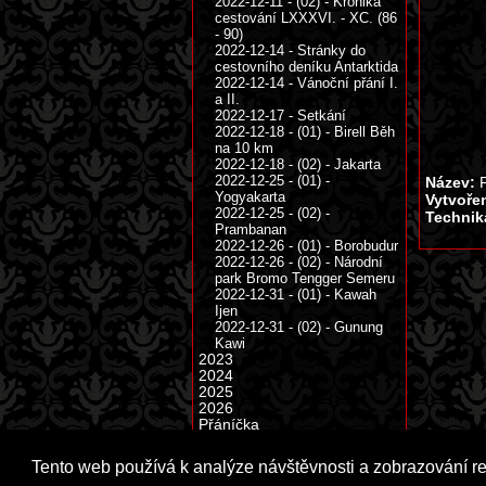
2022-12-11 - (02) - Kronika
cestování LXXXVI. - XC. (86
- 90)
2022-12-14 - Stránky do
cestovního deníku Antarktida
2022-12-14 - Vánoční přání I.
a II.
2022-12-17 - Setkání
2022-12-18 - (01) - Birell Běh
na 10 km
2022-12-18 - (02) - Jakarta
2022-12-25 - (01) -
Název:
P
Yogyakarta
Vytvoře
2022-12-25 - (02) -
Technik
Prambanan
2022-12-26 - (01) - Borobudur
2022-12-26 - (02) - Národní
park Bromo Tengger Semeru
2022-12-31 - (01) - Kawah
Ijen
2022-12-31 - (02) - Gunung
Kawi
2023
2024
2025
2026
Přáníčka
Tento web používá k analýze návštěvnosti a zobrazování r
Copyright © 1999 - 2026 Milka