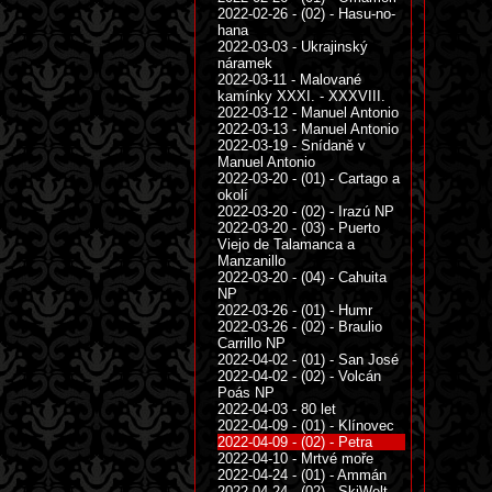
2022-02-26 - (02) - Hasu-no-
hana
2022-03-03 - Ukrajinský
náramek
2022-03-11 - Malované
kamínky XXXI. - XXXVIII.
2022-03-12 - Manuel Antonio
2022-03-13 - Manuel Antonio
2022-03-19 - Snídaně v
Manuel Antonio
2022-03-20 - (01) - Cartago a
okolí
2022-03-20 - (02) - Irazú NP
2022-03-20 - (03) - Puerto
Viejo de Talamanca a
Manzanillo
2022-03-20 - (04) - Cahuita
NP
2022-03-26 - (01) - Humr
2022-03-26 - (02) - Braulio
Carrillo NP
2022-04-02 - (01) - San José
2022-04-02 - (02) - Volcán
Poás NP
2022-04-03 - 80 let
2022-04-09 - (01) - Klínovec
2022-04-09 - (02) - Petra
2022-04-10 - Mrtvé moře
2022-04-24 - (01) - Ammán
2022-04-24 - (02) - SkiWelt