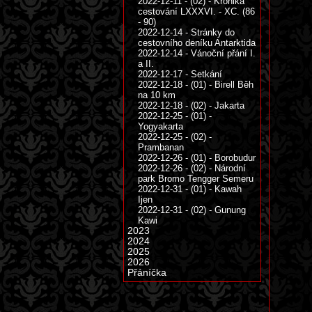
2022-12-11 - (02) - Kronika
cestování LXXXVI. - XC. (86
- 90)
2022-12-14 - Stránky do
cestovního deníku Antarktida
2022-12-14 - Vánoční přání I.
a II.
2022-12-17 - Setkání
2022-12-18 - (01) - Birell Běh
na 10 km
2022-12-18 - (02) - Jakarta
2022-12-25 - (01) -
Yogyakarta
2022-12-25 - (02) -
Prambanan
2022-12-26 - (01) - Borobudur
2022-12-26 - (02) - Národní
park Bromo Tengger Semeru
2022-12-31 - (01) - Kawah
Ijen
2022-12-31 - (02) - Gunung
Kawi
2023
2024
2025
2026
Přáníčka