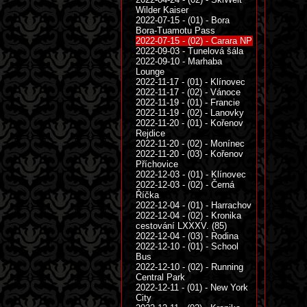
Wilder Kaiser
2022-07-15 - (01) - Bora
Bora-Tuamotu Pass
2022-07-15 - (02) - Carara NP
2022-09-03 - Tunelová šála
2022-09-10 - Marhaba
Lounge
2022-11-17 - (01) - Klínovec
2022-11-17 - (02) - Vánoce
2022-11-19 - (01) - Francie
2022-11-19 - (02) - Lanovky
2022-11-20 - (01) - Kořenov
Rejdice
2022-11-20 - (02) - Monínec
2022-11-20 - (03) - Kořenov
Příchovice
2022-12-03 - (01) - Klínovec
2022-12-03 - (02) - Černá
Říčka
2022-12-04 - (01) - Harrachov
2022-12-04 - (02) - Kronika
cestování LXXXV. (85)
2022-12-04 - (03) - Rodina
2022-12-10 - (01) - School
Bus
2022-12-10 - (02) - Running
Central Park
2022-12-11 - (01) - New York
City