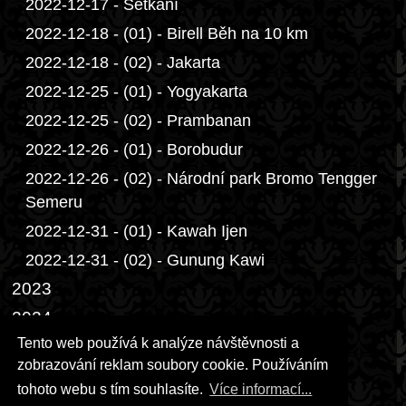
2022-12-17 - Setkání
2022-12-18 - (01) - Birell Běh na 10 km
2022-12-18 - (02) - Jakarta
2022-12-25 - (01) - Yogyakarta
2022-12-25 - (02) - Prambanan
2022-12-26 - (01) - Borobudur
2022-12-26 - (02) - Národní park Bromo Tengger
Semeru
2022-12-31 - (01) - Kawah Ijen
2022-12-31 - (02) - Gunung Kawi
2023
2024
Tento web používá k analýze návštěvnosti a
2025
zobrazování reklam soubory cookie. Používáním
2026
tohoto webu s tím souhlasíte.
Více informací...
Přáníčka