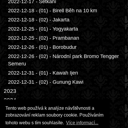
2022-12-17 - Setkání
2022-12-18 - (01) - Birell Běh na 10 km
2022-12-18 - (02) - Jakarta
2022-12-25 - (01) - Yogyakarta
2022-12-25 - (02) - Prambanan
2022-12-26 - (01) - Borobudur
2022-12-26 - (02) - Národní park Bromo Tengger
Semeru
2022-12-31 - (01) - Kawah Ijen
2022-12-31 - (02) - Gunung Kawi
2023
2024
Tento web používá k analýze návštěvnosti a
2025
zobrazování reklam soubory cookie. Používáním
2026
tohoto webu s tím souhlasíte.
Více informací...
Přáníčka