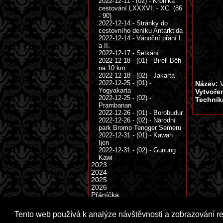
2022-12-11 - (02) - Kronika
cestování LXXXVI. - XC. (86
- 90)
2022-12-14 - Stránky do
cestovního deníku Antarktida
2022-12-14 - Vánoční přání I.
a II.
2022-12-17 - Setkání
2022-12-18 - (01) - Birell Běh
na 10 km
2022-12-18 - (02) - Jakarta
2022-12-25 - (01) -
Název:
V
Yogyakarta
Vytvoře
2022-12-25 - (02) -
Technik
Prambanan
2022-12-26 - (01) - Borobudur
2022-12-26 - (02) - Národní
park Bromo Tengger Semeru
2022-12-31 - (01) - Kawah
Ijen
2022-12-31 - (02) - Gunung
Kawi
2023
2024
2025
2026
Přáníčka
Tento web používá k analýze návštěvnosti a zobrazování r
Copyright © 1999 - 2026 Milka