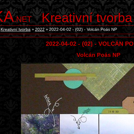
KA
Kreativní tvorba
.NET
Kreativní tvorba
2022
2022-04-02 - (02) - Volcán Poás NP
2022-04-02 - (02) - VOLCÁN P
Volcán Poás NP