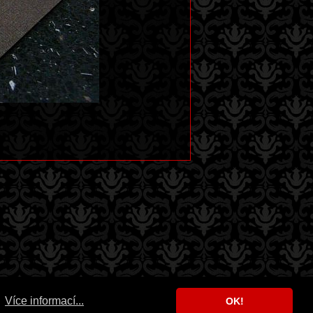
.
Více informací...
OK!