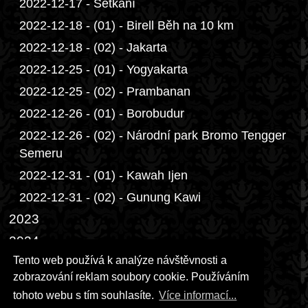
2022-12-17 - Setkání
2022-12-18 - (01) - Birell Běh na 10 km
2022-12-18 - (02) - Jakarta
2022-12-25 - (01) - Yogyakarta
2022-12-25 - (02) - Prambanan
2022-12-26 - (01) - Borobudur
2022-12-26 - (02) - Národní park Bromo Tengger
Semeru
2022-12-31 - (01) - Kawah Ijen
2022-12-31 - (02) - Gunung Kawi
2023
2024
Tento web používá k analýze návštěvnosti a
2025
zobrazování reklam soubory cookie. Používáním
2026
tohoto webu s tím souhlasíte.
Více informací...
Přáníčka