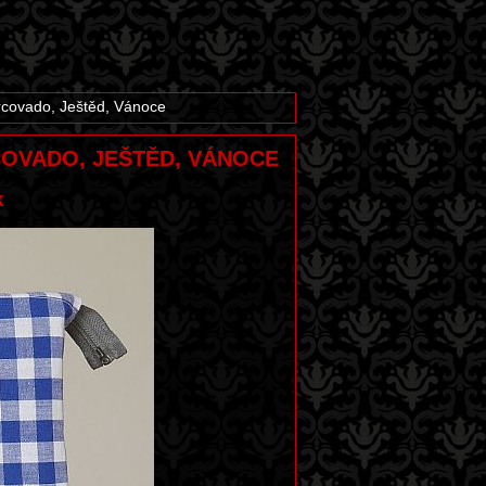
orcovado, Ještěd, Vánoce
RCOVADO, JEŠTĚD, VÁNOCE
k