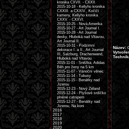
kronika CXVII. - CXXII.
2015-10-18 - Kellyho kronika
CXXIII. a CXXIV., Kočičí
kameny, Kellyho kronika
CXXV. - CXXVI.
2015-10-25 - Nová Amerika
2015-10-27 - Art Journal I.
2015-10-28 - Art Journal
desky, Hluboká nad Vltavou,
Art Journal II.
2015-10-31 - Podzimní
Název:
C
dekorace I. a II., Art Journal
Vytvoře
III, Salzburg, Drachenwand,
Technik
Hluboká nad Vltavou
2015-11-01 - Sněžka, Adidas
Běh pro ženy na 5 km
2015-11-07 - Vánoční věnec
2015-11-14 - Tubusy
2015-11-15 - Benátky nad
Jizerou
2015-12-23 - Nový Zéland
2015-12-24 - Plyšové srdíčko
plněné catnipem
2015-12-27 - Benátky nad
Jizerou, Na koni
2016
2017
2018
2019
2020