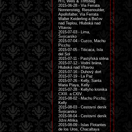
HTL Wels & Triftsteig
2015-06-28 - Via Ferrata
Nonnensteig, Riesenoulder,
Apollofalter, Via Ferrata
Walter Keiderling a Bečov
nad Teplou, Hluboká nad
Vltavou
2015-07-03 - Lima,
Švýcarsko
2015-07-04 - Cuzco, Machu
Picchu
2015-07-05 - Titicaca, Isla
del Sol
2015-07-11 - Pastýřská stěna
2015-07-12 - Vodní brána,
Hluboká nad Vltavou
2015-07-16 - Duhový dort
2015-07-19 - La Paz
2015-07-26 - Kelly, Santa
Maria Playa, Kelly
2015-07-28 - Kellyho kronika
CXIII. a CXIV.
2015-08-02 - Machu Picchu,
Kelly
2015-08-03 - Cestovní deník
Švýcarsko
2015-08-04 - Cestovní deník
Jižní Afrika
2015-08-09 - Islas Flotantes
de los Uros, Chacaltaya