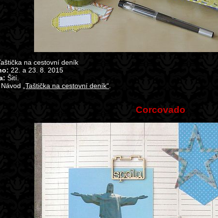
aštička na cestovní deník
no:
22. a 23. 8. 2015
a:
Šití.
Návod
„Taštička na cestovní deník“
.
Corcovado