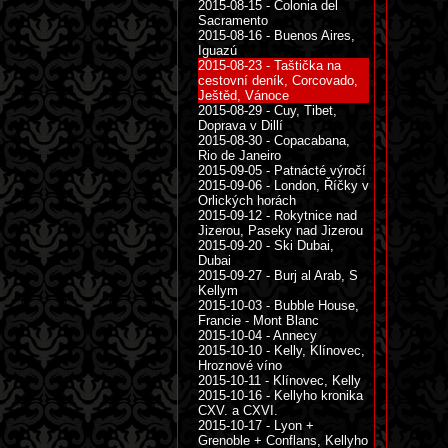
2015-08-15 - Colonia del
Sacramento
2015-08-16 - Buenos Aires,
Iguazú
2015-08-23 - Taštička na
cestovní deník, Corcovado,
Ještěd, Vánoce
2015-08-29 - Cuy, Tibet,
Doprava v Dillí
2015-08-30 - Copacabana,
Rio de Janeiro
2015-09-05 - Patnácté výročí
2015-09-06 - London, Říčky v
Orlických horách
2015-09-12 - Rokytnice nad
Jizerou, Paseky nad Jizerou
2015-09-20 - Ski Dubai,
Dubai
2015-09-27 - Burj al Arab, S
Kellym
2015-10-03 - Bubble House,
Francie - Mont Blanc
2015-10-04 - Annecy
2015-10-10 - Kelly, Klínovec,
Hroznové víno
2015-10-11 - Klínovec, Kelly
2015-10-16 - Kellyho kronika
CXV. a CXVI.
2015-10-17 - Lyon +
Grenoble + Conflans, Kellyho