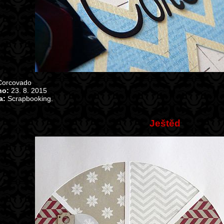
orcovado
no:
23. 8. 2015
a:
Scrapbooking.
Ještěd