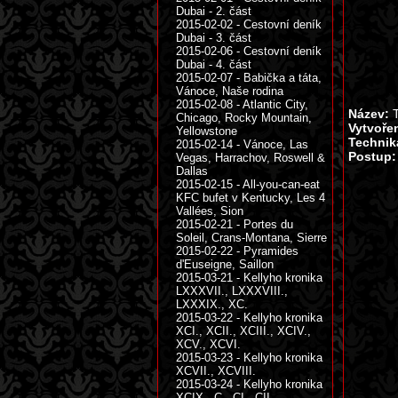
Dubai - 2. část
2015-02-02 - Cestovní deník
Dubai - 3. část
2015-02-06 - Cestovní deník
Dubai - 4. část
2015-02-07 - Babička a táta,
Vánoce, Naše rodina
2015-02-08 - Atlantic City,
Název:
T
Chicago, Rocky Mountain,
Vytvoře
Yellowstone
Technik
2015-02-14 - Vánoce, Las
Postup:
Vegas, Harrachov, Roswell &
Dallas
2015-02-15 - All-you-can-eat
KFC bufet v Kentucky, Les 4
Vallées, Sion
2015-02-21 - Portes du
Soleil, Crans-Montana, Sierre
2015-02-22 - Pyramides
d'Euseigne, Saillon
2015-03-21 - Kellyho kronika
LXXXVII., LXXXVIII.,
LXXXIX., XC.
2015-03-22 - Kellyho kronika
XCI., XCII., XCIII., XCIV.,
XCV., XCVI.
2015-03-23 - Kellyho kronika
XCVII., XCVIII.
2015-03-24 - Kellyho kronika
XCIX., C., CI., CII.