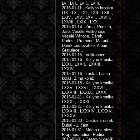
LV., LVI., LVII., LVIII.
2015-01-11 - Kellyho kronika
LIX., LX., LXI., LXII., LXIII.,
LXIV., LXV., LXVI., LXVII.,
LXVIII., LXIX., LXX.
2015-01-14 - Zima, Podzim,
Jaro, Veselé Velikonoce,
Veselé Vánoce, Dárek,
Radost, Promoce, Maturita,
Deník cestovatele, Album,
Gratulace...
2015-01-15 - Velikonoce
2015-01-16 - Kellyho kronika
LXXI., LXXII., LXXIII.,
LXXIV.
2015-01-16 - Láska, Láska
koláž, Zima koláž
2015-01-18 - Kellyho kronika
LXXV., LXXVI., LXXVII.,
LXXVIII., LXXIX., LXXX.
2015-01-21 - Kellyho kronika
LXXXI., LXXXII.
2015-01-21 - Kellyho kronika
LXXXIII., LXXXIV., LXXXV.,
LXXXVI.
2015-01-30 - Cestovní deník
Dubai - 1. část
2015-01-31 - Máma na plese,
Prapraprarodiče, Rodiče
2015-02-01 - Cestovní deník