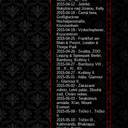
2015-04-12 - Ještěd,
Rokytnice nad Jizerou, Kelly
2015-04-18 - Černá hora,
Großglockner
Hochalpenstraße,
Kitzsteinhorn
2015-04-19 - Vzduchoplavec,
Kryocentrum
2015-04-25 - Frankfurt am
Main & Porýní, London &
Thorpe Park
2015-04-26 - Svatba, ZOO
Leipzig & Spreepark Berlin,
Bambusy, Květiny I.
2015-04-27 - Bambusy VIII.,
IX., X., XI., XII.
2015-04-27 - Květiny II.
2015-05-01 - Itálie, Glamour
I., Glamour II.
2015-05-02 - Zakázané
město, Letní palác, Dlouhá
zeď, Chrám nebes
2015-05-03 - Terakotová
armáda, Xi'an, Mount
Everest
2015-05-09 - Tričko I., Tričko
II.
2015-05-10 - Tričko III.,
Káthmándú, Bhaktapur,