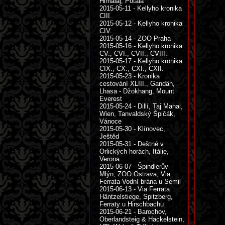
Himálaj, Potála
2015-05-11 - Kellyho kronika
CIII.
2015-05-12 - Kellyho kronika
CIV.
2015-05-14 - ZOO Praha
2015-05-16 - Kellyho kronika
CV., CVI., CVII., CVIII.
2015-05-17 - Kellyho kronika
CIX., CX., CXI., CXII.
2015-05-23 - Kronika
cestování XLIII., Gandän,
Lhasa - Džokhang, Mount
Everest
2015-05-24 - Dillí, Taj Mahal,
Wien, Tanvaldský Špičák,
Vánoce
2015-05-30 - Klínovec,
Ještěd
2015-05-31 - Deštné v
Orlických horách, Itálie,
Verona
2015-06-07 - Špindlerův
Mlýn, ZOO Ostrava, Via
Ferrata Vodní brána u Semil
2015-06-13 - Via Ferrata
Häntzelstiege, Spitzberg,
Ferraty u Hirschbachu
2015-06-21 - Barochov,
Oberlandsteig & Hackelstein,