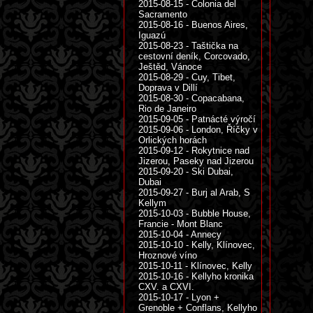
2015-08-15 - Colonia del
Sacramento
2015-08-16 - Buenos Aires,
Iguazú
2015-08-23 - Taštička na
cestovní deník, Corcovado,
Ještěd, Vánoce
2015-08-29 - Cuy, Tibet,
Doprava v Dillí
2015-08-30 - Copacabana,
Rio de Janeiro
2015-09-05 - Patnácté výročí
2015-09-06 - London, Říčky v
Orlických horách
2015-09-12 - Rokytnice nad
Jizerou, Paseky nad Jizerou
2015-09-20 - Ski Dubai,
Dubai
2015-09-27 - Burj al Arab, S
Kellym
2015-10-03 - Bubble House,
Francie - Mont Blanc
2015-10-04 - Annecy
2015-10-10 - Kelly, Klínovec,
Hroznové víno
2015-10-11 - Klínovec, Kelly
2015-10-16 - Kellyho kronika
CXV. a CXVI.
2015-10-17 - Lyon +
Grenoble + Conflans, Kellyho