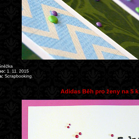
něžka
no:
1. 11. 2015
a:
Scrapbooking.
Adidas Běh pro ženy na 5 