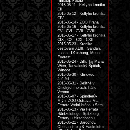
Himálaj, Potála
2015-05-11 - Kellyho kronika
CIII.
2015-05-12 - Kellyho kronika
CIV.
2015-05-14 - ZOO Praha
2015-05-16 - Kellyho kronika
CV., CVI., CVII., CVIII.
2015-05-17 - Kellyho kronika
CIX., CX., CXI., CXII.
2015-05-23 - Kronika
cestování XLIII., Gandän,
Lhasa - Džokhang, Mount
Everest
2015-05-24 - Dillí, Taj Mahal,
Wien, Tanvaldský Špičák,
Vánoce
2015-05-30 - Klínovec,
Ještěd
2015-05-31 - Deštné v
Orlických horách, Itálie,
Verona
2015-06-07 - Špindlerův
Mlýn, ZOO Ostrava, Via
Ferrata Vodní brána u Semil
2015-06-13 - Via Ferrata
Häntzelstiege, Spitzberg,
Ferraty u Hirschbachu
2015-06-21 - Barochov,
Oberlandsteig & Hackelstein,