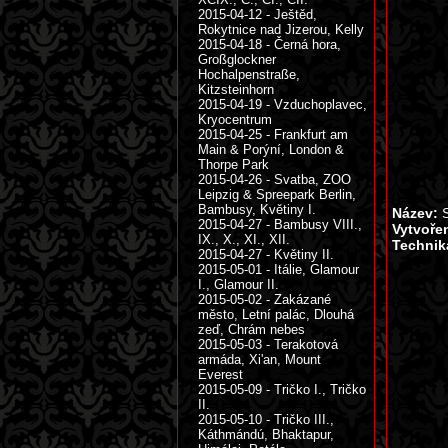
2015-04-12 - Ještěd,
Rokytnice nad Jizerou, Kelly
2015-04-18 - Černá hora,
Großglockner
Hochalpenstraße,
Kitzsteinhorn
2015-04-19 - Vzduchoplavec,
Kryocentrum
2015-04-25 - Frankfurt am
Main & Porýní, London &
Thorpe Park
2015-04-26 - Svatba, ZOO
Leipzig & Spreepark Berlin,
Bambusy, Květiny I.
Název:
S
2015-04-27 - Bambusy VIII.,
Vytvoře
IX., X., XI., XII.
Technik
2015-04-27 - Květiny II.
2015-05-01 - Itálie, Glamour
I., Glamour II.
2015-05-02 - Zakázané
město, Letní palác, Dlouhá
zeď, Chrám nebes
2015-05-03 - Terakotová
armáda, Xi'an, Mount
Everest
2015-05-09 - Tričko I., Tričko
II.
2015-05-10 - Tričko III.,
Káthmándú, Bhaktapur,