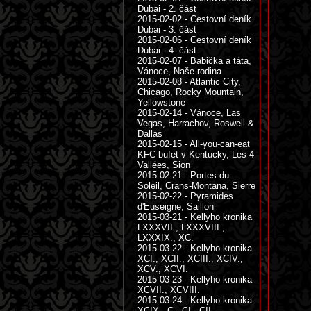
Dubai - 2. část
2015-02-02 - Cestovní deník
Dubai - 3. část
2015-02-06 - Cestovní deník
Dubai - 4. část
2015-02-07 - Babička a táta,
Vánoce, Naše rodina
2015-02-08 - Atlantic City,
Chicago, Rocky Mountain,
Yellowstone
2015-02-14 - Vánoce, Las
Vegas, Harrachov, Roswell &
Dallas
2015-02-15 - All-you-can-eat
KFC bufet v Kentucky, Les 4
Vallées, Sion
2015-02-21 - Portes du
Soleil, Crans-Montana, Sierre
2015-02-22 - Pyramides
d'Euseigne, Saillon
2015-03-21 - Kellyho kronika
LXXXVII., LXXXVIII.,
LXXXIX., XC.
2015-03-22 - Kellyho kronika
XCI., XCII., XCIII., XCIV.,
XCV., XCVI.
2015-03-23 - Kellyho kronika
XCVII., XCVIII.
2015-03-24 - Kellyho kronika
XCIX., C., CI., CII.