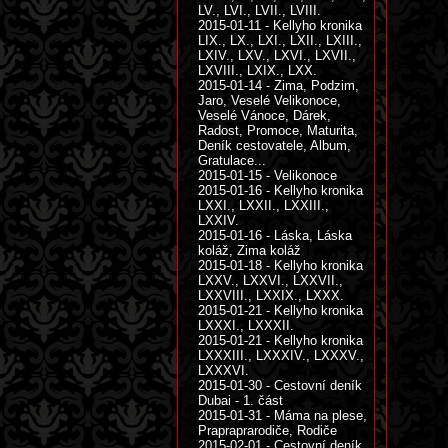
LV., LVI., LVII., LVIII.
2015-01-11 - Kellyho kronika
LIX., LX., LXI., LXII., LXIII.,
LXIV., LXV., LXVI., LXVII.,
LXVIII., LXIX., LXX.
2015-01-14 - Zima, Podzim,
Jaro, Veselé Velikonoce,
Veselé Vánoce, Dárek,
Radost, Promoce, Maturita,
Deník cestovatele, Album,
Gratulace...
2015-01-15 - Velikonoce
2015-01-16 - Kellyho kronika
LXXI., LXXII., LXXIII.,
LXXIV.
2015-01-16 - Láska, Láska
koláž, Zima koláž
2015-01-18 - Kellyho kronika
LXXV., LXXVI., LXXVII.,
LXXVIII., LXXIX., LXXX.
2015-01-21 - Kellyho kronika
LXXXI., LXXXII.
2015-01-21 - Kellyho kronika
LXXXIII., LXXXIV., LXXXV.,
LXXXVI.
2015-01-30 - Cestovní deník
Dubai - 1. část
2015-01-31 - Máma na plese,
Prapraprarodiče, Rodiče
2015-02-01 - Cestovní deník