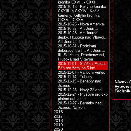
kronika CXVII. - CXXII.
2015-10-18 - Kellyho kronika
CXXIII. a CXXIV., Kočičí
kameny, Kellyho kronika
CXXV. - CXXVI.
2015-10-25 - Nová Amerika
2015-10-27 - Art Journal I.
2015-10-28 - Art Journal
desky, Hluboká nad Vltavou,
Art Journal II.
2015-10-31 - Podzimní
dekorace I. a II., Art Journal
III, Salzburg, Drachenwand,
Hluboká nad Vltavou
2015-11-01 - Sněžka, Adidas
Běh pro ženy na 5 km
2015-11-07 - Vánoční věnec
2015-11-14 - Tubusy
2015-11-15 - Benátky nad
Název:
A
Jizerou
Vytvoře
2015-12-23 - Nový Zéland
Technik
2015-12-24 - Plyšové srdíčko
plněné catnipem
2015-12-27 - Benátky nad
Jizerou, Na koni
2016
2017
2018
2019
2020