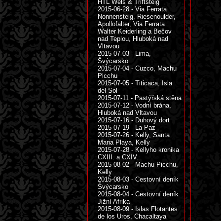
HTL Wels & Triftsteig
2015-06-28 - Via Ferrata
Nonnensteig, Riesenoulder,
Apollofalter, Via Ferrata
Walter Keiderling a Bečov
nad Teplou, Hluboká nad
Vltavou
2015-07-03 - Lima,
Švýcarsko
2015-07-04 - Cuzco, Machu
Picchu
2015-07-05 - Titicaca, Isla
del Sol
2015-07-11 - Pastýřská stěna
2015-07-12 - Vodní brána,
Hluboká nad Vltavou
2015-07-16 - Duhový dort
2015-07-19 - La Paz
2015-07-26 - Kelly, Santa
Maria Playa, Kelly
2015-07-28 - Kellyho kronika
CXIII. a CXIV.
2015-08-02 - Machu Picchu,
Kelly
2015-08-03 - Cestovní deník
Švýcarsko
2015-08-04 - Cestovní deník
Jižní Afrika
2015-08-09 - Islas Flotantes
de los Uros, Chacaltaya