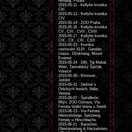
Himálaj, Potála
2015-05-11 - Kellyho kronika
CIII.
2015-05-12 - Kellyho kronika
CIV.
2015-05-14 - ZOO Praha
2015-05-16 - Kellyho kronika
CV., CVI., CVII., CVIII.
2015-05-17 - Kellyho kronika
CIX., CX., CXI., CXII.
2015-05-23 - Kronika
cestování XLIII., Gandän,
Lhasa - Džokhang, Mount
Everest
2015-05-24 - Dillí, Taj Mahal,
Wien, Tanvaldský Špičák,
Vánoce
2015-05-30 - Klínovec,
Ještěd
2015-05-31 - Deštné v
Orlických horách, Itálie,
Verona
2015-06-07 - Špindlerův
Mlýn, ZOO Ostrava, Via
Ferrata Vodní brána u Semil
2015-06-13 - Via Ferrata
Häntzelstiege, Spitzberg,
Ferraty u Hirschbachu
2015-06-21 - Barochov,
Oberlandsteig & Hackelstein,