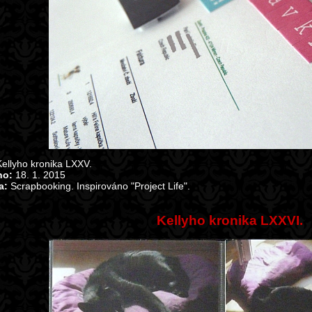
ellyho kronika LXXV.
no:
18. 1. 2015
a:
Scrapbooking. Inspirováno "Project Life".
Kellyho kronika LXXVI.