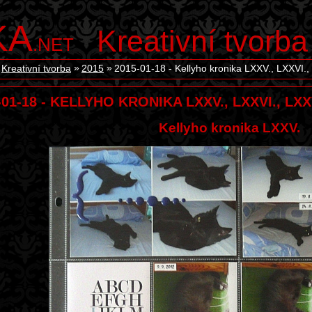
KA
Kreativní tvorba
.NET
Kreativní tvorba
2015
2015-01-18 - Kellyho kronika LXXV., LXXVI., 
-01-18 - KELLYHO KRONIKA LXXV., LXXVI., LXXVI
Kellyho kronika LXXV.