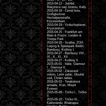
2015-04-12 - Ještěd,
Rokytnice nad Jizerou, Kelly
2015-04-18 - Černá hora,
Großglockner
Hochalpenstraße,
Kitzsteinhorn
2015-04-19 - Vzduchoplavec,
Kryocentrum
2015-04-25 - Frankfurt am
Main & Porýní, London &
Thorpe Park
2015-04-26 - Svatba, ZOO
Leipzig & Spreepark Berlin,
Bambusy, Květiny I.
2015-04-27 - Bambusy VIII.,
IX., X., XI., XII.
2015-04-27 - Květiny II.
2015-05-01 - Itálie, Glamour
I., Glamour II.
2015-05-02 - Zakázané
město, Letní palác, Dlouhá
zeď, Chrám nebes
2015-05-03 - Terakotová
armáda, Xi'an, Mount
Everest
2015-05-09 - Tričko I., Tričko
II.
2015-05-10 - Tričko III.,
Káthmándú, Bhaktapur,