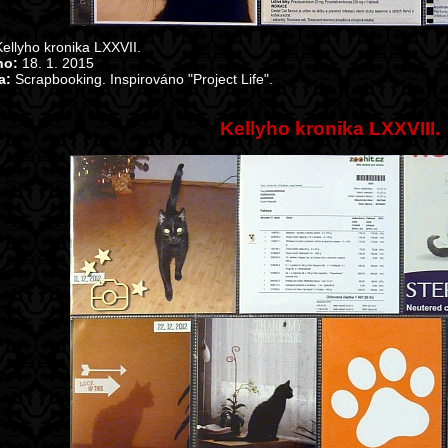
ellyho kronika LXXVII.
no:
18. 1. 2015
a:
Scrapbooking. Inspirováno "Project Life".
Kellyho kronika LXXVIII.