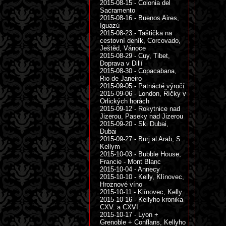
2015-08-15 - Colonia del
Sacramento
2015-08-16 - Buenos Aires,
Iguazú
2015-08-23 - Taštička na
cestovní deník, Corcovado,
Ještěd, Vánoce
2015-08-29 - Cuy, Tibet,
Doprava v Dillí
2015-08-30 - Copacabana,
Rio de Janeiro
2015-09-05 - Patnácté výročí
2015-09-06 - London, Říčky v
Orlických horách
2015-09-12 - Rokytnice nad
Jizerou, Paseky nad Jizerou
2015-09-20 - Ski Dubai,
Dubai
2015-09-27 - Burj al Arab, S
Kellym
2015-10-03 - Bubble House,
Francie - Mont Blanc
2015-10-04 - Annecy
2015-10-10 - Kelly, Klínovec,
Hroznové víno
2015-10-11 - Klínovec, Kelly
2015-10-16 - Kellyho kronika
CXV. a CXVI.
2015-10-17 - Lyon +
Grenoble + Conflans, Kellyho