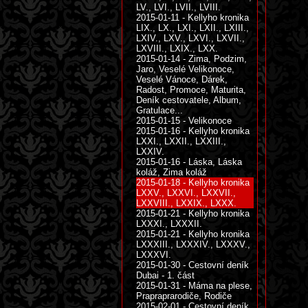
LV., LVI., LVII., LVIII.
2015-01-11 - Kellyho kronika
LIX., LX., LXI., LXII., LXIII.,
LXIV., LXV., LXVI., LXVII.,
LXVIII., LXIX., LXX.
2015-01-14 - Zima, Podzim,
Jaro, Veselé Velikonoce,
Veselé Vánoce, Dárek,
Radost, Promoce, Maturita,
Deník cestovatele, Album,
Gratulace...
2015-01-15 - Velikonoce
2015-01-16 - Kellyho kronika
LXXI., LXXII., LXXIII.,
LXXIV.
2015-01-16 - Láska, Láska
koláž, Zima koláž
2015-01-18 - Kellyho kronika
LXXV., LXXVI., LXXVII.,
LXXVIII., LXXIX., LXXX.
2015-01-21 - Kellyho kronika
LXXXI., LXXXII.
2015-01-21 - Kellyho kronika
LXXXIII., LXXXIV., LXXXV.,
LXXXVI.
2015-01-30 - Cestovní deník
Dubai - 1. část
2015-01-31 - Máma na plese,
Prapraprarodiče, Rodiče
2015-02-01 - Cestovní deník