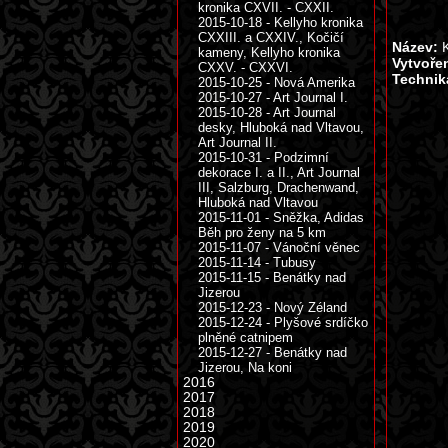
kronika CXVII. - CXXII.
2015-10-18 - Kellyho kronika
CXXIII. a CXXIV., Kočičí
Název:
K
kameny, Kellyho kronika
Vytvoře
CXXV. - CXXVI.
Technik
2015-10-25 - Nová Amerika
2015-10-27 - Art Journal I.
2015-10-28 - Art Journal
desky, Hluboká nad Vltavou,
Art Journal II.
2015-10-31 - Podzimní
dekorace I. a II., Art Journal
III, Salzburg, Drachenwand,
Hluboká nad Vltavou
2015-11-01 - Sněžka, Adidas
Běh pro ženy na 5 km
2015-11-07 - Vánoční věnec
2015-11-14 - Tubusy
2015-11-15 - Benátky nad
Jizerou
2015-12-23 - Nový Zéland
2015-12-24 - Plyšové srdíčko
plněné catnipem
2015-12-27 - Benátky nad
Jizerou, Na koni
2016
2017
2018
2019
2020