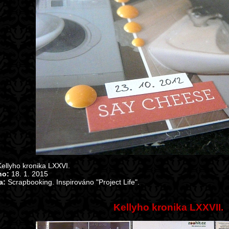
ellyho kronika LXXVI.
no:
18. 1. 2015
a:
Scrapbooking. Inspirováno "Project Life".
Kellyho kronika LXXVII.