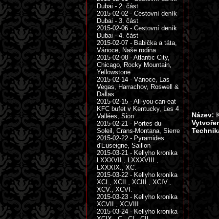
Dubai - 2. část
2015-02-02 - Cestovní deník
Dubai - 3. část
2015-02-06 - Cestovní deník
Dubai - 4. část
2015-02-07 - Babička a táta,
Vánoce, Naše rodina
2015-02-08 - Atlantic City,
Chicago, Rocky Mountain,
Yellowstone
2015-02-14 - Vánoce, Las
Vegas, Harrachov, Roswell &
Dallas
2015-02-15 - All-you-can-eat
KFC bufet v Kentucky, Les 4
Název:
K
Vallées, Sion
Vytvoře
2015-02-21 - Portes du
Technik
Soleil, Crans-Montana, Sierre
2015-02-22 - Pyramides
d'Euseigne, Saillon
2015-03-21 - Kellyho kronika
LXXXVII., LXXXVIII.,
LXXXIX., XC.
2015-03-22 - Kellyho kronika
XCI., XCII., XCIII., XCIV.,
XCV., XCVI.
2015-03-23 - Kellyho kronika
XCVII., XCVIII.
2015-03-24 - Kellyho kronika
XCIX., C., CI., CII.