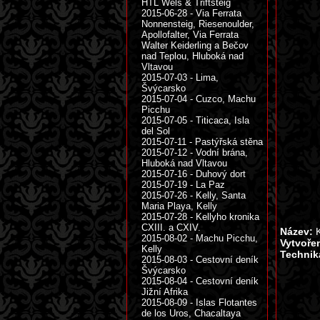
HTL Wels & Triftsteig
2015-06-28 - Via Ferrata
Nonnensteig, Riesenoulder,
Apollofalter, Via Ferrata
Walter Keiderling a Bečov
nad Teplou, Hluboká nad
Vltavou
2015-07-03 - Lima,
Švýcarsko
2015-07-04 - Cuzco, Machu
Picchu
2015-07-05 - Titicaca, Isla
del Sol
2015-07-11 - Pastýřská stěna
2015-07-12 - Vodní brána,
Hluboká nad Vltavou
2015-07-16 - Duhový dort
2015-07-19 - La Paz
2015-07-26 - Kelly, Santa
Maria Playa, Kelly
2015-07-28 - Kellyho kronika
CXIII. a CXIV.
Název:
K
2015-08-02 - Machu Picchu,
Vytvoře
Kelly
Technik
2015-08-03 - Cestovní deník
Švýcarsko
2015-08-04 - Cestovní deník
Jižní Afrika
2015-08-09 - Islas Flotantes
de los Uros, Chacaltaya