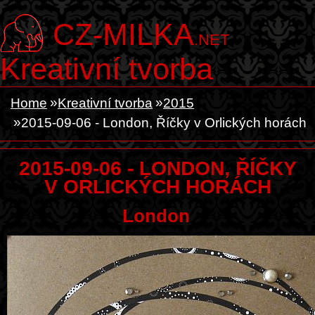
CZ-MILKA
.NET
Kreativní tvorba
Home
Kreativní tvorba
2015
2015-09-06 - London, Říčky v Orlických horách
2015-09-06 - LONDON, ŘÍČKY
V ORLICKÝCH HORÁCH
London