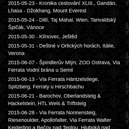
2015-05-23 - Kronika cestování XLIII., Gandän,
Lhasa - Džokhang, Mount Everest
2015-05-24 - Dillí, Taj Mahal, Wien, Tanvaldský
Špičák, Vánoce
2015-05-30 - Klínovec, Ještěd
2015-05-31 - Deštné v Orlických horách, Itálie,
Verona
2015-06-07 - Špindlerův Mlýn, ZOO Ostrava, Via
Ferrata Vodní brána u Semil
2015-06-13 - Via Ferrata Häntzelstiege,
Spitzberg, Ferraty u Hirschbachu
2015-06-21 - Barochov, Oberlandsteig &
Hackelstein, HTL Wels & Triftsteig
2015-06-28 - Via Ferrata Nonnensteig,
Riesenoulder, Apollofalter, Via Ferrata Walter
Keiderling a Bečov nad Teplou, Hluboká nad