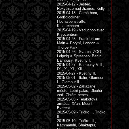
2015-04-12 - Ještěd,
Rokytnice nad Jizerou, Kelly
2015-04-18 - Černá hora,
Großglockner
Hochalpenstraße,
Kitzsteinhorn
2015-04-19 - Vzduchoplavec,
Kryocentrum
2015-04-25 - Frankfurt am
Main & Porýní, London &
Thorpe Park
2015-04-26 - Svatba, ZOO
Leipzig & Spreepark Berlin,
Bambusy, Květiny I.
2015-04-27 - Bambusy VIII.,
IX., X., XI., XII.
2015-04-27 - Květiny II.
2015-05-01 - Itálie, Glamour
I., Glamour II.
2015-05-02 - Zakázané
město, Letní palác, Dlouhá
zeď, Chrám nebes
2015-05-03 - Terakotová
armáda, Xi'an, Mount
Everest
2015-05-09 - Tričko I., Tričko
II.
2015-05-10 - Tričko III.,
Káthmándú, Bhaktapur,