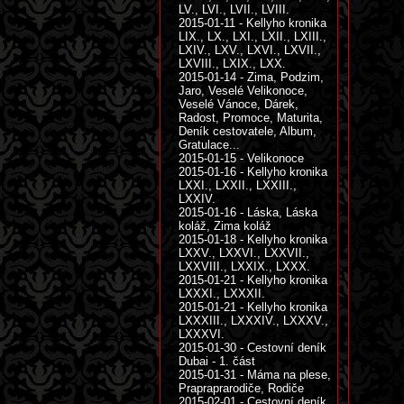
LV., LVI., LVII., LVIII.
2015-01-11 - Kellyho kronika
LIX., LX., LXI., LXII., LXIII.,
LXIV., LXV., LXVI., LXVII.,
LXVIII., LXIX., LXX.
2015-01-14 - Zima, Podzim,
Jaro, Veselé Velikonoce,
Veselé Vánoce, Dárek,
Radost, Promoce, Maturita,
Deník cestovatele, Album,
Gratulace...
2015-01-15 - Velikonoce
2015-01-16 - Kellyho kronika
LXXI., LXXII., LXXIII.,
LXXIV.
2015-01-16 - Láska, Láska
koláž, Zima koláž
2015-01-18 - Kellyho kronika
LXXV., LXXVI., LXXVII.,
LXXVIII., LXXIX., LXXX.
2015-01-21 - Kellyho kronika
LXXXI., LXXXII.
2015-01-21 - Kellyho kronika
LXXXIII., LXXXIV., LXXXV.,
LXXXVI.
2015-01-30 - Cestovní deník
Dubai - 1. část
2015-01-31 - Máma na plese,
Prapraprarodiče, Rodiče
2015-02-01 - Cestovní deník