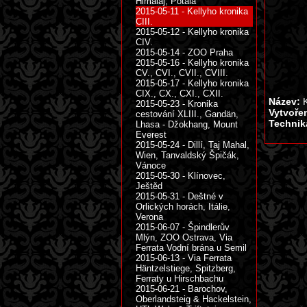
Himálaj, Potála
2015-05-11 - Kellyho kronika
CIII.
2015-05-12 - Kellyho kronika
CIV.
2015-05-14 - ZOO Praha
2015-05-16 - Kellyho kronika
CV., CVI., CVII., CVIII.
2015-05-17 - Kellyho kronika
CIX., CX., CXI., CXII.
Název:
K
2015-05-23 - Kronika
Vytvoře
cestování XLIII., Gandän,
Technik
Lhasa - Džokhang, Mount
Everest
2015-05-24 - Dillí, Taj Mahal,
Wien, Tanvaldský Špičák,
Vánoce
2015-05-30 - Klínovec,
Ještěd
2015-05-31 - Deštné v
Orlických horách, Itálie,
Verona
2015-06-07 - Špindlerův
Mlýn, ZOO Ostrava, Via
Ferrata Vodní brána u Semil
2015-06-13 - Via Ferrata
Häntzelstiege, Spitzberg,
Ferraty u Hirschbachu
2015-06-21 - Barochov,
Oberlandsteig & Hackelstein,