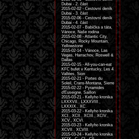
Dubai - 2. část
2015-02-02 - Cestovní deník
Dubai - 3. část
2015-02-06 - Cestovní deník
Dubai - 4. část
2015-02-07 - Babička a táta,
Vánoce, Naše rodina
2015-02-08 - Atlantic City,
Chicago, Rocky Mountain,
Yellowstone
2015-02-14 - Vánoce, Las
Vegas, Harrachov, Roswell &
Dallas
2015-02-15 - All-you-can-eat
KFC bufet v Kentucky, Les 4
Vallées, Sion
2015-02-21 - Portes du
Soleil, Crans-Montana, Sierre
2015-02-22 - Pyramides
d'Euseigne, Saillon
2015-03-21 - Kellyho kronika
LXXXVII., LXXXVIII.,
LXXXIX., XC.
2015-03-22 - Kellyho kronika
XCI., XCII., XCIII., XCIV.,
XCV., XCVI.
2015-03-23 - Kellyho kronika
XCVII., XCVIII.
2015-03-24 - Kellyho kronika
XCIX., C., CI., CII.