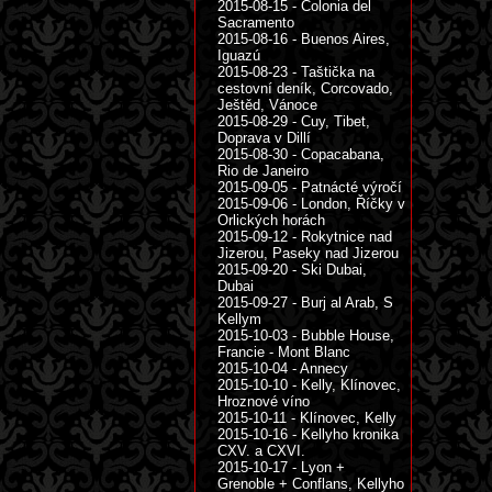
2015-08-15 - Colonia del
Sacramento
2015-08-16 - Buenos Aires,
Iguazú
2015-08-23 - Taštička na
cestovní deník, Corcovado,
Ještěd, Vánoce
2015-08-29 - Cuy, Tibet,
Doprava v Dillí
2015-08-30 - Copacabana,
Rio de Janeiro
2015-09-05 - Patnácté výročí
2015-09-06 - London, Říčky v
Orlických horách
2015-09-12 - Rokytnice nad
Jizerou, Paseky nad Jizerou
2015-09-20 - Ski Dubai,
Dubai
2015-09-27 - Burj al Arab, S
Kellym
2015-10-03 - Bubble House,
Francie - Mont Blanc
2015-10-04 - Annecy
2015-10-10 - Kelly, Klínovec,
Hroznové víno
2015-10-11 - Klínovec, Kelly
2015-10-16 - Kellyho kronika
CXV. a CXVI.
2015-10-17 - Lyon +
Grenoble + Conflans, Kellyho