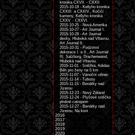
kronika CXVII. - CXXII.
2015-10-18 - Kellyho kronika
CXXIII. a CXXIV., Kočičí
kameny, Kellyho kronika
CXXV. - CXXVI.
2015-10-25 - Nová Amerika
2015-10-27 - Art Journal I.
2015-10-28 - Art Journal
desky, Hluboká nad Vltavou,
Art Journal II.
2015-10-31 - Podzimní
dekorace I. a II., Art Journal
III, Salzburg, Drachenwand,
Hluboká nad Vltavou
2015-11-01 - Sněžka, Adidas
Běh pro ženy na 5 km
2015-11-07 - Vánoční věnec
2015-11-14 - Tubusy
2015-11-15 - Benátky nad
Jizerou
2015-12-23 - Nový Zéland
2015-12-24 - Plyšové srdíčko
plněné catnipem
2015-12-27 - Benátky nad
Jizerou, Na koni
2016
2017
2018
2019
2020