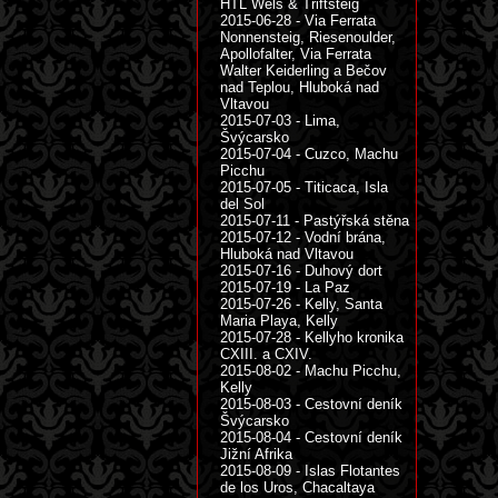
HTL Wels & Triftsteig
2015-06-28 - Via Ferrata
Nonnensteig, Riesenoulder,
Apollofalter, Via Ferrata
Walter Keiderling a Bečov
nad Teplou, Hluboká nad
Vltavou
2015-07-03 - Lima,
Švýcarsko
2015-07-04 - Cuzco, Machu
Picchu
2015-07-05 - Titicaca, Isla
del Sol
2015-07-11 - Pastýřská stěna
2015-07-12 - Vodní brána,
Hluboká nad Vltavou
2015-07-16 - Duhový dort
2015-07-19 - La Paz
2015-07-26 - Kelly, Santa
Maria Playa, Kelly
2015-07-28 - Kellyho kronika
CXIII. a CXIV.
2015-08-02 - Machu Picchu,
Kelly
2015-08-03 - Cestovní deník
Švýcarsko
2015-08-04 - Cestovní deník
Jižní Afrika
2015-08-09 - Islas Flotantes
de los Uros, Chacaltaya