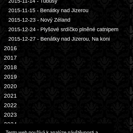
2015-11-14 - Tubusy
2015-11-15 - Benátky nad Jizerou
2015-12-23 - Nový Zéland
2015-12-24 - Plyšové srdíčko plněné catnipem
2015-12-27 - Benátky nad Jizerou, Na koni
2016
2017
2018
2019
2020
2021
2022
2023
2024
Tento web používá k analýze návštěvnosti a