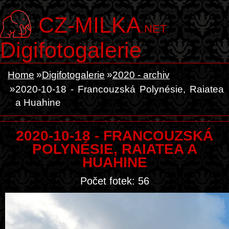
CZ-MILKA
.NET
Digifotogalerie
Home
Digifotogalerie
2020 - archiv
2020-10-18 - Francouzská Polynésie, Raiatea
a Huahine
2020-10-18 - FRANCOUZSKÁ
POLYNÉSIE, RAIATEA A
HUAHINE
Počet fotek: 56