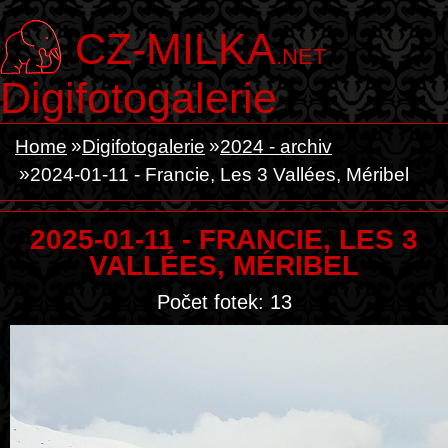
CZ-MILKA
.NET
Digifotogalerie
Home
Digifotogalerie
2024 - archiv
2024-01-11 - Francie, Les 3 Vallées, Méribel
2025-01-11 - FRANCIE, LES 3
VALLÉES, MÉRIBEL
Počet fotek: 13