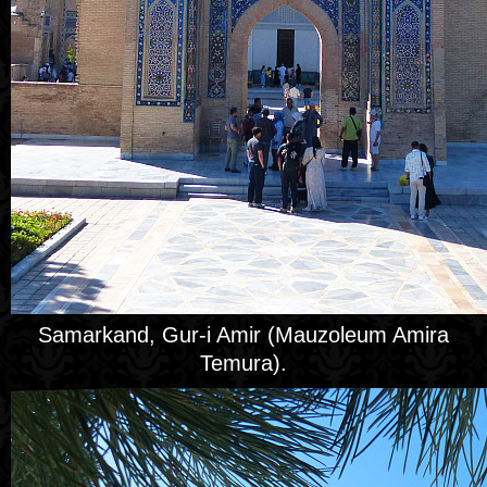
Samarkand, Gur-i Amir (Mauzoleum Amira
Temura).