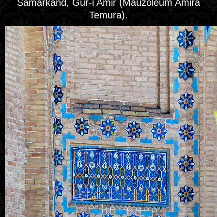
Samarkand, Gur-i Amir (Mauzoleum Amira
Temura).