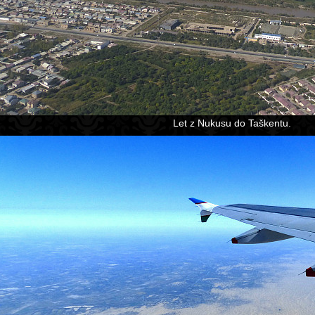
Let z Nukusu do Taškentu.