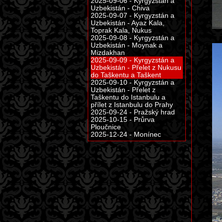
2025-09-06 - Kyrgyzstán a
Uzbekistán - Chiva
2025-09-07 - Kyrgyzstán a
Uzbekistán - Ayaz Kala,
Toprak Kala, Nukus
2025-09-08 - Kyrgyzstán a
Uzbekistán - Moynak a
Mizdakhan
2025-09-09 - Kyrgyzstán a
Uzbekistán - Přelet z Nukusu
do Taškentu a Taškent
2025-09-10 - Kyrgyzstán a
Uzbekistán - Přelet z
Taškentu do Istanbulu a
přílet z Istanbulu do Prahy
2025-09-24 - Pražský hrad
2025-10-15 - Průrva
Ploučnice
2025-12-24 - Monínec