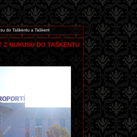
usu do Taškentu a Taškent
ET Z NUKUSU DO TAŠKENTU