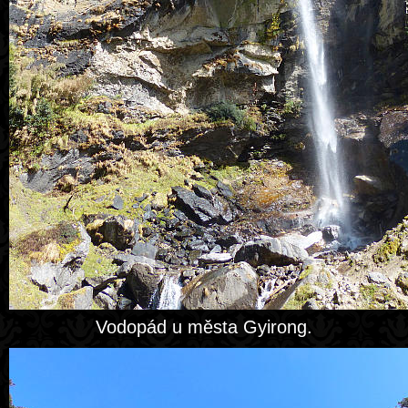
Vodopád u města Gyirong.