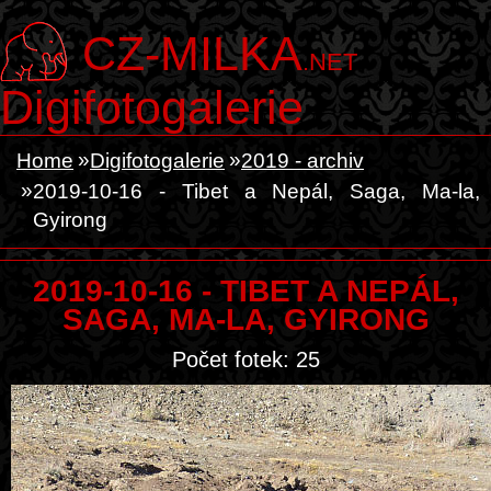
CZ-MILKA
.NET
Digifotogalerie
Home
Digifotogalerie
2019 - archiv
2019-10-16 - Tibet a Nepál, Saga, Ma-la,
Gyirong
2019-10-16 - TIBET A NEPÁL,
SAGA, MA-LA, GYIRONG
Počet fotek: 25