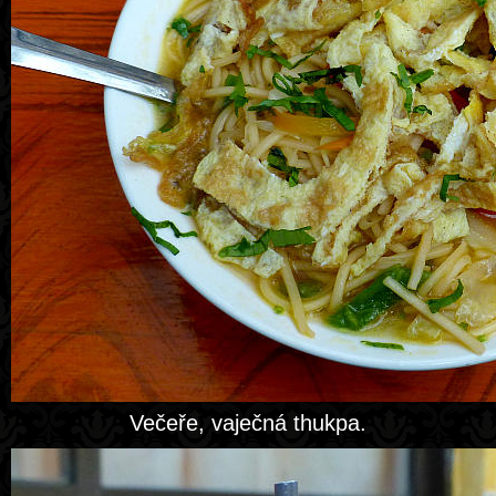
Večeře, vaječná thukpa.