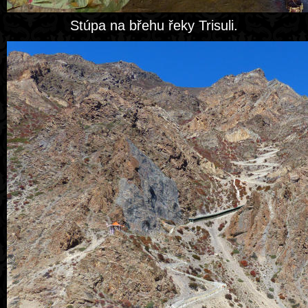
Stúpa na břehu řeky Trisuli.