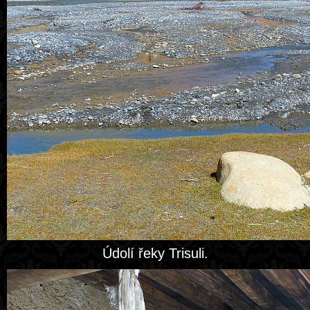
Údolí řeky Trisuli.