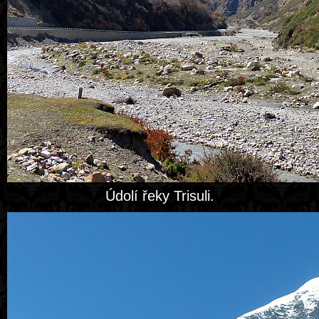
Údolí řeky Trisuli.