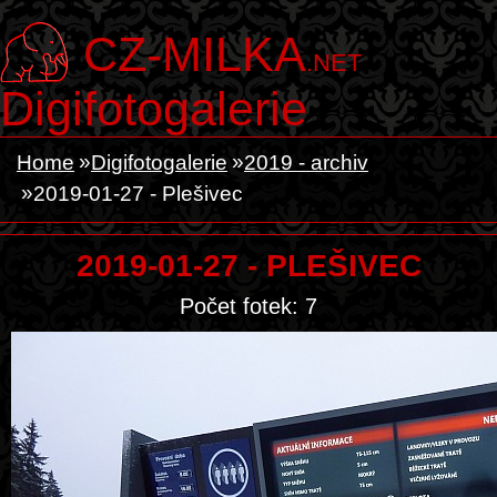
CZ-MILKA
.NET
Digifotogalerie
Home
Digifotogalerie
2019 - archiv
2019-01-27 - Plešivec
2019-01-27 - PLEŠIVEC
Počet fotek: 7