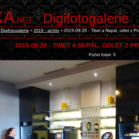
KA
Digifotogalerie
.NET
Digifotogalerie
2019 - archiv
2019-09-28 - Tibet a Nepál, odlet z P
2019-09-28 - TIBET A NEPÁL, ODLET Z 
Počet fotek: 5