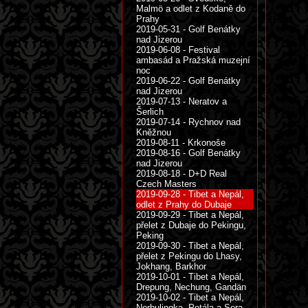
Malmö a odlet z Kodaně do
Prahy
2019-05-31 - Golf Benátky
nad Jizerou
2019-06-08 - Festival
ambasád a Pražská muzejní
noc
2019-06-22 - Golf Benátky
nad Jizerou
2019-07-13 - Neratov a
Šerlich
2019-07-14 - Rychnov nad
Kněžnou
2019-08-11 - Krkonoše
2019-08-16 - Golf Benátky
nad Jizerou
2019-08-18 - D+D Real
Czech Masters
2019-09-28 - Tibet a Nepál,
odlet z Prahy do Dubaje
2019-09-29 - Tibet a Nepál,
přelet z Dubaje do Pekingu,
Peking
2019-09-30 - Tibet a Nepál,
přelet z Pekingu do Lhasy,
Jokhang, Barkhor
2019-10-01 - Tibet a Nepál,
Drepung, Nechung, Gandän
2019-10-02 - Tibet a Nepál,
Norbulingka, Potála a Sera