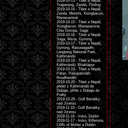
2019-10-13 - Tibet a Nepál,
Tsaparang, Zanda, Tholing
2019-10-14 - Tibet a Nepál,
Zanda, Menshi, Xiongbacun,
Manasarovar
2019-10-15 - Tibet a Nepál,
Xiongbacun, Manasarovar,
Chiu Gompa, Saga
2019-10-16 - Tibet a Nepál,
Saga, Ma-la, Gyirong
2019-10-17 - Tibet a Nepál,
Gyirong, Rasuwagadhi,
Langtang National Park,
Káthmándú
2019-10-18 - Tibet a Nepál,
Káthmándú, Bhaktapur
2019-10-19 - Tibet a Nepál,
Pátan, Pašupatináth,
Boudhanáth
2019-10-20 - Tibet a Nepál,
přelet z Káthmándú do
Dubaje, přílet z Dubaje do
Prahy
2019-10-28 - Golf Benátky
nad Jizerou
2019-11-10 - Golf Benátky
nad Jizerou
2019-11-16 - Irsko, Dublin
2019-11-17 - Irsko, Kiflenora,
Cliffs of Moher a Dublin