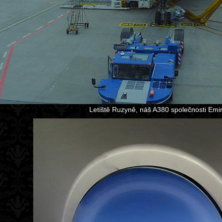
Letiště Ruzyně, náš A380 společnosti Emir