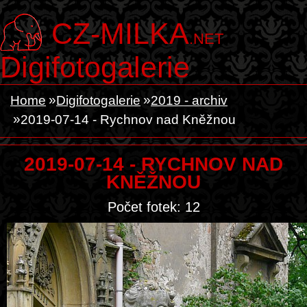
CZ-MILKA
.NET
Digifotogalerie
Home
Digifotogalerie
2019 - archiv
2019-07-14 - Rychnov nad Kněžnou
2019-07-14 - RYCHNOV NAD
KNĚŽNOU
Počet fotek: 12