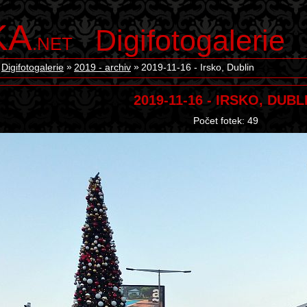
KA
Digifotogalerie
.NET
Digifotogalerie
2019 - archiv
2019-11-16 - Irsko, Dublin
2019-11-16 - IRSKO, DUBL
Počet fotek: 49