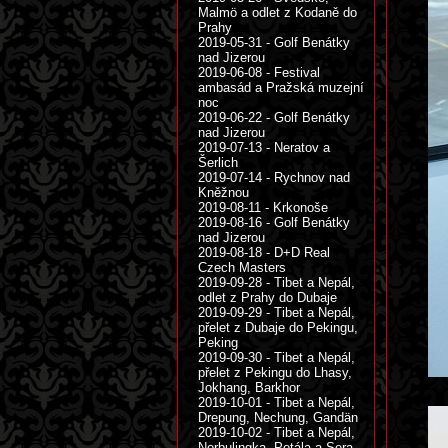
Malmö a odlet z Kodaně do
Prahy
2019-05-31 - Golf Benátky
nad Jizerou
2019-06-08 - Festival
ambasád a Pražská muzejní
noc
2019-06-22 - Golf Benátky
nad Jizerou
2019-07-13 - Neratov a
Šerlich
2019-07-14 - Rychnov nad
Kněžnou
2019-08-11 - Krkonoše
2019-08-16 - Golf Benátky
nad Jizerou
2019-08-18 - D+D Real
Czech Masters
2019-09-28 - Tibet a Nepál,
odlet z Prahy do Dubaje
2019-09-29 - Tibet a Nepál,
přelet z Dubaje do Pekingu,
Peking
2019-09-30 - Tibet a Nepál,
přelet z Pekingu do Lhasy,
Jokhang, Barkhor
2019-10-01 - Tibet a Nepál,
Drepung, Nechung, Gandän
2019-10-02 - Tibet a Nepál,
Norbulingka, Potála a Sera