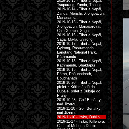
2019-10-13 - Tibet a Nepál,
Tsaparang, Zanda, Tholing
2019-10-14 - Tibet a Nepál,
Zanda, Menshi, Xiongbacun,
Manasarovar
2019-10-15 - Tibet a Nepál,
Xiongbacun, Manasarovar,
Chiu Gompa, Saga
2019-10-16 - Tibet a Nepál,
Saga, Ma-la, Gyirong
2019-10-17 - Tibet a Nepál,
Gyirong, Rasuwagadhi,
Langtang National Park,
Káthmándú
2019-10-18 - Tibet a Nepál,
Káthmándú, Bhaktapur
2019-10-19 - Tibet a Nepál,
Pátan, Pašupatináth,
Boudhanáth
2019-10-20 - Tibet a Nepál,
přelet z Káthmándú do
Dubaje, přílet z Dubaje do
Prahy
2019-10-28 - Golf Benátky
nad Jizerou
2019-11-10 - Golf Benátky
nad Jizerou
2019-11-16 - Irsko, Dublin
2019-11-17 - Irsko, Kiflenora,
Cliffs of Moher a Dublin