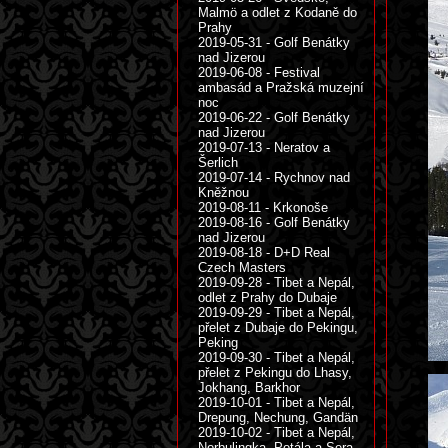
Malmö a odlet z Kodaně do
Prahy
2019-05-31 - Golf Benátky
nad Jizerou
2019-06-08 - Festival
ambasád a Pražská muzejní
noc
2019-06-22 - Golf Benátky
nad Jizerou
2019-07-13 - Neratov a
Šerlich
2019-07-14 - Rychnov nad
Kněžnou
2019-08-11 - Krkonoše
2019-08-16 - Golf Benátky
nad Jizerou
2019-08-18 - D+D Real
Czech Masters
2019-09-28 - Tibet a Nepál,
odlet z Prahy do Dubaje
2019-09-29 - Tibet a Nepál,
přelet z Dubaje do Pekingu,
Peking
2019-09-30 - Tibet a Nepál,
přelet z Pekingu do Lhasy,
Jokhang, Barkhor
2019-10-01 - Tibet a Nepál,
Drepung, Nechung, Gandän
2019-10-02 - Tibet a Nepál,
Norbulingka, Potála a Sera