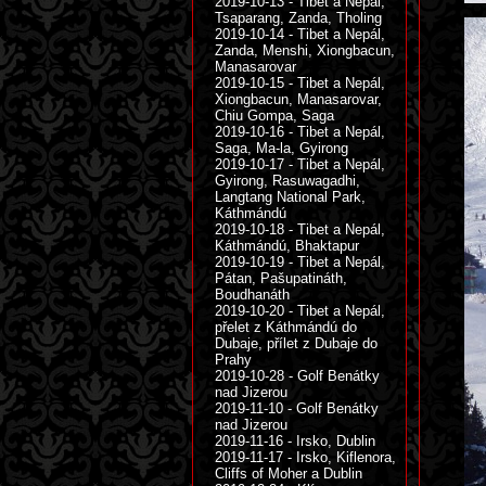
2019-10-13 - Tibet a Nepál,
Tsaparang, Zanda, Tholing
2019-10-14 - Tibet a Nepál,
Zanda, Menshi, Xiongbacun,
Manasarovar
2019-10-15 - Tibet a Nepál,
Xiongbacun, Manasarovar,
Chiu Gompa, Saga
2019-10-16 - Tibet a Nepál,
Saga, Ma-la, Gyirong
2019-10-17 - Tibet a Nepál,
Gyirong, Rasuwagadhi,
Langtang National Park,
Káthmándú
2019-10-18 - Tibet a Nepál,
Káthmándú, Bhaktapur
2019-10-19 - Tibet a Nepál,
Pátan, Pašupatináth,
Boudhanáth
2019-10-20 - Tibet a Nepál,
přelet z Káthmándú do
Dubaje, přílet z Dubaje do
Prahy
2019-10-28 - Golf Benátky
nad Jizerou
2019-11-10 - Golf Benátky
nad Jizerou
2019-11-16 - Irsko, Dublin
2019-11-17 - Irsko, Kiflenora,
Cliffs of Moher a Dublin