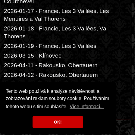
Courchevel
2026-01-17 - Francie, Les 3 Vallées, Les
Menuires a Val Thorens
2026-01-18 - Francie, Les 3 Vallées, Val
Thorens
2026-01-19 - Francie, Les 3 Vallées
2026-03-15 - Klínovec
2026-04-11 - Rakousko, Obertauern
2026-04-12 - Rakousko, Obertauern
2026-06-05 - Praha, Divadlo Radka
Tento web používá k analýze návštěvnosti a
Brzobohatého
zobrazování reklam soubory cookie. Používáním
2026-06-06 - Praha, Festival ambasád
tohoto webu s tím souhlasíte.
Více informací...
2026-06-14 - Praha, čajový obřad
OK!
Copyright © 1999 - 2026 Milka