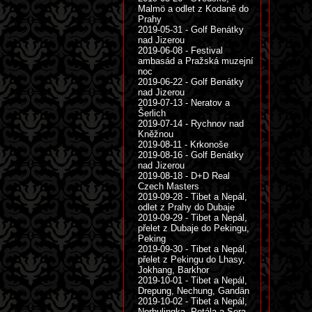
Malmö a odlet z Kodaně do
Prahy
2019-05-31 - Golf Benátky
nad Jizerou
2019-06-08 - Festival
ambasád a Pražská muzejní
noc
2019-06-22 - Golf Benátky
nad Jizerou
2019-07-13 - Neratov a
Šerlich
2019-07-14 - Rychnov nad
Kněžnou
2019-08-11 - Krkonoše
2019-08-16 - Golf Benátky
nad Jizerou
2019-08-18 - D+D Real
Czech Masters
2019-09-28 - Tibet a Nepál,
odlet z Prahy do Dubaje
2019-09-29 - Tibet a Nepál,
přelet z Dubaje do Pekingu,
Peking
2019-09-30 - Tibet a Nepál,
přelet z Pekingu do Lhasy,
Jokhang, Barkhor
2019-10-01 - Tibet a Nepál,
Drepung, Nechung, Gandän
2019-10-02 - Tibet a Nepál,
Norbulingka, Potála a Sera