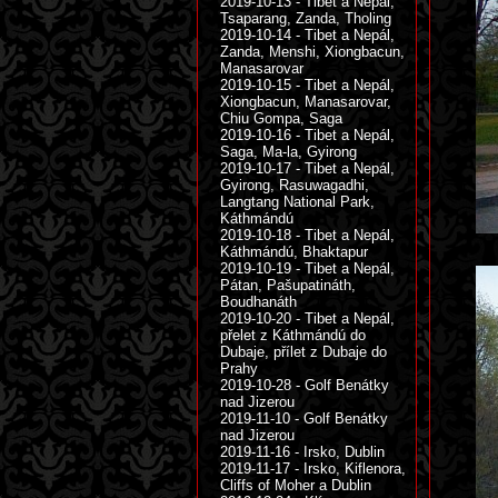
2019-10-13 - Tibet a Nepál,
Tsaparang, Zanda, Tholing
2019-10-14 - Tibet a Nepál,
Zanda, Menshi, Xiongbacun,
Manasarovar
2019-10-15 - Tibet a Nepál,
Xiongbacun, Manasarovar,
Chiu Gompa, Saga
2019-10-16 - Tibet a Nepál,
Saga, Ma-la, Gyirong
2019-10-17 - Tibet a Nepál,
Gyirong, Rasuwagadhi,
Langtang National Park,
Káthmándú
2019-10-18 - Tibet a Nepál,
Káthmándú, Bhaktapur
2019-10-19 - Tibet a Nepál,
Pátan, Pašupatináth,
Boudhanáth
2019-10-20 - Tibet a Nepál,
přelet z Káthmándú do
Dubaje, přílet z Dubaje do
Prahy
2019-10-28 - Golf Benátky
nad Jizerou
2019-11-10 - Golf Benátky
nad Jizerou
2019-11-16 - Irsko, Dublin
2019-11-17 - Irsko, Kiflenora,
Cliffs of Moher a Dublin