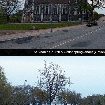
St Alban's Church a Gefionspringvandet (Gefion