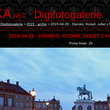
KA
Digifotogalerie
.NET
Digifotogalerie
2019 - archiv
2019-04-28 - Dánsko, Kodaň, odlet z
2019-04-28 - DÁNSKO, KODAŇ, ODLET Z
Počet fotek: 26