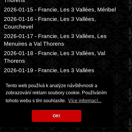
Thorens
2026-01-15 - Francie, Les 3 Vallées, Méribel
2026-01-16 - Francie, Les 3 Vallées,
Courchevel
2026-01-17 - Francie, Les 3 Vallées, Les
Menuires a Val Thorens
2026-01-18 - Francie, Les 3 Vallées, Val
Thorens
2026-01-19 - Francie, Les 3 Vallées
2026-03-15 - Klínovec
Tento web používá k analýze návštěvnosti a
2026-04-11 - Rakousko, Obertauern
zobrazování reklam soubory cookie. Používáním
2026-04-12 - Rakousko, Obertauern
tohoto webu s tím souhlasíte.
Více informací...
2026-06-05 - Praha, Divadlo Radka
Brzobohatého
OK!
2026-06-06 - Praha, Festival ambasád