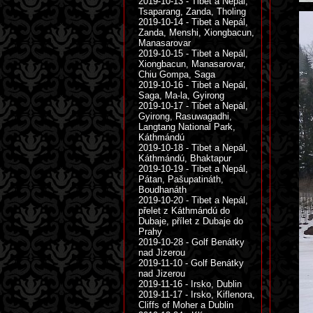
2019-10-13 - Tibet a Nepál,
Tsaparang, Zanda, Tholing
2019-10-14 - Tibet a Nepál,
Zanda, Menshi, Xiongbacun,
Manasarovar
2019-10-15 - Tibet a Nepál,
Xiongbacun, Manasarovar,
Chiu Gompa, Saga
2019-10-16 - Tibet a Nepál,
Saga, Ma-la, Gyirong
2019-10-17 - Tibet a Nepál,
Gyirong, Rasuwagadhi,
Langtang National Park,
Káthmándú
2019-10-18 - Tibet a Nepál,
Káthmándú, Bhaktapur
2019-10-19 - Tibet a Nepál,
Pátan, Pašupatináth,
Boudhanáth
2019-10-20 - Tibet a Nepál,
přelet z Káthmándú do
Dubaje, přílet z Dubaje do
Prahy
2019-10-28 - Golf Benátky
nad Jizerou
2019-11-10 - Golf Benátky
nad Jizerou
2019-11-16 - Irsko, Dublin
2019-11-17 - Irsko, Kiflenora,
Cliffs of Moher a Dublin