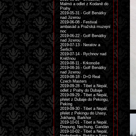
Malmö a odlet z Kodaně do
Prahy
2019-05-31 - Golf Benátky
nad Jizerou
2019-06-08 - Festival
ambasád a Pražská muzejní
noc
2019-06-22 - Golf Benátky
nad Jizerou
2019-07-13 - Neratov a
Šerlich
2019-07-14 - Rychnov nad
Kněžnou
2019-08-11 - Krkonoše
2019-08-16 - Golf Benátky
nad Jizerou
2019-08-18 - D+D Real
Czech Masters
2019-09-28 - Tibet a Nepál,
odlet z Prahy do Dubaje
2019-09-29 - Tibet a Nepál,
přelet z Dubaje do Pekingu,
Peking
2019-09-30 - Tibet a Nepál,
přelet z Pekingu do Lhasy,
Jokhang, Barkhor
2019-10-01 - Tibet a Nepál,
Drepung, Nechung, Gandän
2019-10-02 - Tibet a Nepál,
Norbulingka, Potála a Sera