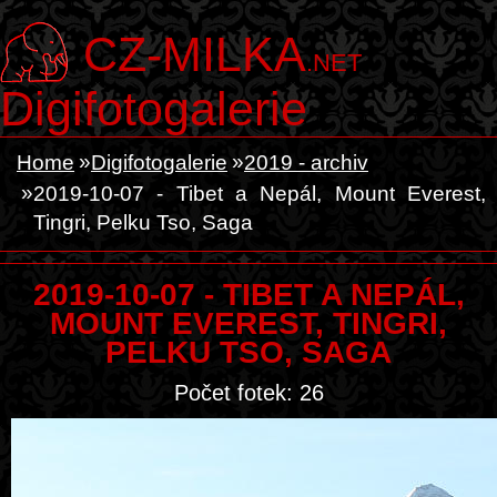
CZ-MILKA
.NET
Digifotogalerie
Home
Digifotogalerie
2019 - archiv
2019-10-07 - Tibet a Nepál, Mount Everest,
Tingri, Pelku Tso, Saga
2019-10-07 - TIBET A NEPÁL,
MOUNT EVEREST, TINGRI,
PELKU TSO, SAGA
Počet fotek: 26