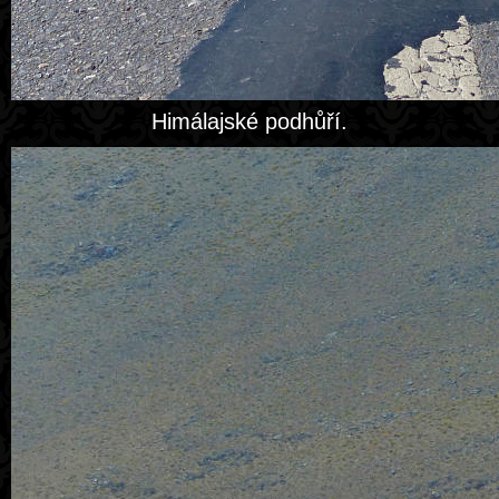
Himálajské podhůří.