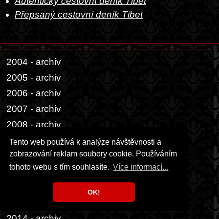
Autentický cestovní deník Tibet
Přepsaný cestovní deník Tibet
2004 - archiv
2005 - archiv
2006 - archiv
2007 - archiv
2008 - archiv
2009 - archiv
Tento web používá k analýze návštěvnosti a
zobrazování reklam soubory cookie. Používáním
2010 - archiv
tohoto webu s tím souhlasíte.
Více informací...
2011 - archiv
2012 - archiv
OK!
2013 - archiv
2014 - archiv