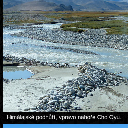
Himálajské podhůří, vpravo nahoře Cho Oyu.