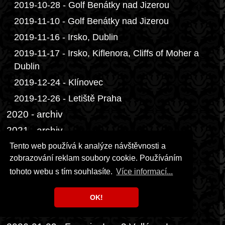
2019-10-28 - Golf Benátky nad Jizerou
2019-11-10 - Golf Benátky nad Jizerou
2019-11-16 - Irsko, Dublin
2019-11-17 - Irsko, Kiflenora, Cliffs of Moher a
Dublin
2019-12-24 - Klínovec
2019-12-26 - Letiště Praha
2020 - archiv
2021 - archiv
2022 - archiv
Tento web používá k analýze návštěvnosti a
zobrazování reklam soubory cookie. Používáním
2023 - archiv
tohoto webu s tím souhlasíte.
Více informací...
2024 - archiv
2025 - archiv
OK!
2026-01-08 - Francie, Les 3 Vallées