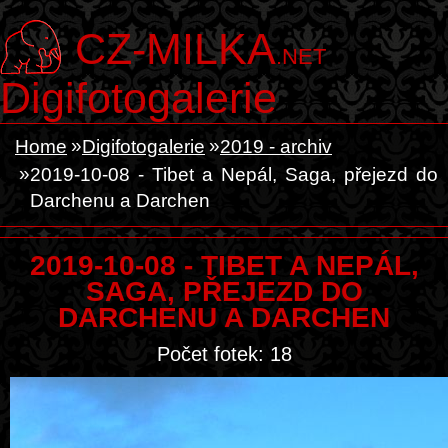
CZ-MILKA
.NET
Digifotogalerie
Home
Digifotogalerie
2019 - archiv
2019-10-08 - Tibet a Nepál, Saga, přejezd do
Darchenu a Darchen
2019-10-08 - TIBET A NEPÁL,
SAGA, PŘEJEZD DO
DARCHENU A DARCHEN
Počet fotek: 18