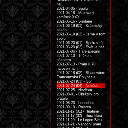
háji
2021-04-05 - Spolu
2021-04-18 - Malovaný
kamínek XXX.
2021-05-16 - Snídaně
2021-06-19 (01) - Královský
bazén
2021-06-19 (02) - Jsme v tom
spolu
2021-06-20 (01) - Spolu v ráji
2021-06-20 (02) - Svět je náš
2021-07-06 - Tiare apetahi
2021-07-10 - Tričko s
názorem
2021-07-13 - Přání k 70.
narozeninám
2021-07-18 (02) - Shadowbox
Francouzská Polynésie
2021-07-24 (03) - Golf
2021-07-24 (04) - Nevěsta
2021-07-25 - Nevěsta
2021-08-01 - Obrázky pro
přátele
2021-08-20 - Lenochod
2021-09-19 - Raiatea
2021-11-17 (01) - Huahine
2021-11-17 (02) - Bora Bora
2021-11-20 - Le Lagon Bleu
2021-11-21 - Vánoční přání