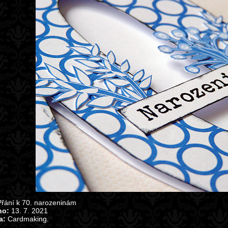
řání k 70. narozeninám
no:
13. 7. 2021
a:
Cardmaking.