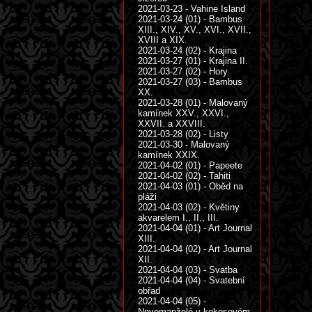
2021-03-23 - Vahine Island
2021-03-24 (01) - Bambus
XIII., XIV., XV., XVI., XVII.,
XVIII a XIX.
2021-03-24 (02) - Krajina
2021-03-27 (01) - Krajina II.
2021-03-27 (02) - Hory
2021-03-27 (03) - Bambus
XX.
2021-03-28 (01) - Malovaný
kamínek XXV., XXVI.,
XXVII. a XXVIII.
2021-03-28 (02) - Listy
2021-03-30 - Malovaný
kamínek XXIX.
2021-04-02 (01) - Papeete
2021-04-02 (02) - Tahiti
2021-04-03 (01) - Oběd na
pláži
2021-04-03 (02) - Květiny
akvarelem I., II., III.
2021-04-04 (01) - Art Journal
XIII.
2021-04-04 (02) - Art Journal
XII.
2021-04-04 (03) - Svatba
2021-04-04 (04) - Svatební
obřad
2021-04-04 (05) -
Novomanželé v kokosovém