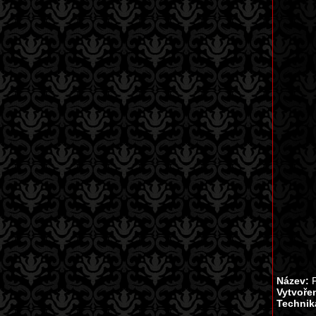
Název:
P
Vytvoře
Technik