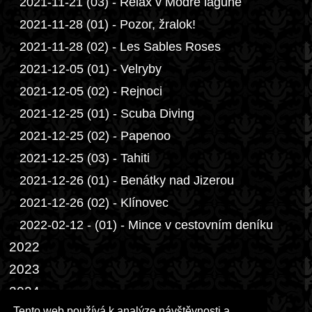
2021-11-21 (03) - Relax v Modré laguně
2021-11-28 (01) - Pozor, žralok!
2021-11-28 (02) - Les Sables Roses
2021-12-05 (01) - Velryby
2021-12-05 (02) - Rejnoci
2021-12-25 (01) - Scuba Diving
2021-12-25 (02) - Papenoo
2021-12-25 (03) - Tahiti
2021-12-26 (01) - Benátky nad Jizerou
2021-12-26 (02) - Klínovec
2022-02-12 - (01) - Mince v cestovním deníku
2022
2023
2024
Tento web používá k analýze návštěvnosti a