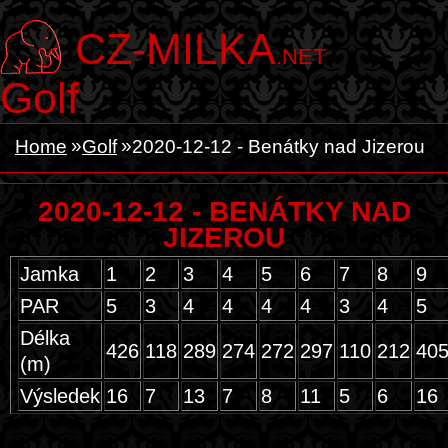
CZ-MILKA
.NET
Golf
Home
Golf
2020-12-12 - Benátky nad Jizerou
2020-12-12 - BENÁTKY NAD
JIZEROU
Jamka
1
2
3
4
5
6
7
8
9
PAR
5
3
4
4
4
4
3
4
5
Délka
426
118
289
274
272
297
110
212
40
(m)
Výsledek
16
7
13
7
8
11
5
6
16