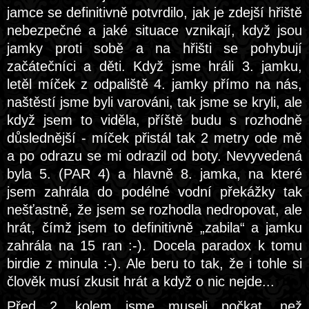
jamce se definitivně potvrdilo, jak je zdejší hřiště
nebezpečné a jaké situace vznikají, když jsou
jamky proti sobě a na hřišti se pohybují
začátečníci a děti. Když jsme hráli 3. jamku,
letěl míček z odpaliště 4. jamky přímo na nás,
naštěstí jsme byli varováni, tak jsme se kryli, ale
když jsem to viděla, příště budu s rozhodně
důslednější - míček přistál tak 2 metry ode mě
a po odrazu se mi odrazil od boty. Nevyvedená
byla 5. (PAR 4) a hlavně 8. jamka, na které
jsem zahrála do podélné vodní překážky tak
nešťastně, že jsem se rozhodla nedropovat, ale
hrát, čímž jsem to definitivně „zabila“ a jamku
zahrála na 15 ran :-). Docela paradox k tomu
birdie z minula :-). Ale beru to tak, že i tohle si
člověk musí zkusit hrát a když o nic nejde...
Před 2. kolem jsme museli počkat, než