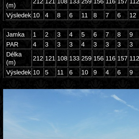
212
121
108
133
259
156
116
157
11
(m)
Výsledek
10
4
8
6
11
8
7
6
12
Jamka
1
2
3
4
5
6
7
8
9
PAR
4
3
3
3
4
3
3
3
3
Délka
212
121
108
133
259
156
116
157
11
(m)
Výsledek
10
5
11
6
10
9
4
6
9