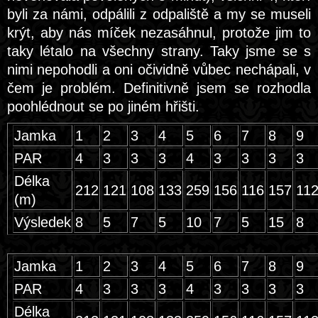
byli za námi, odpálili z odpaliště a my se museli
krýt, aby nás míček nezasáhnul, protože jim to
taky létalo na všechny strany. Taky jsme se s
nimi nepohodli a oni očividně vůbec nechápali, v
čem je problém. Definitivně jsem se rozhodla
poohlédnout se po jiném hřišti.
Jamka
1
2
3
4
5
6
7
8
9
PAR
4
3
3
3
4
3
3
3
3
Délka
212
121
108
133
259
156
116
157
11
(m)
Výsledek
8
5
7
5
10
7
5
15
8
Jamka
1
2
3
4
5
6
7
8
9
PAR
4
3
3
3
4
3
3
3
3
Délka