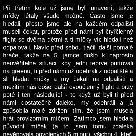
Při třetím kole už jsme byli unavení, takže
míčky létaly všude možně. Často jsme je
hledali, přesto jsme ale na každém odpališti
museli čekat, protože před námi byl čtyřčlenný
flight se dvěma dětmi a ti míčky víc hledali než
odpalovali. Navíc před sebou tlačili další pomalé
hráče, takže na 5. jamce došlo k naprosto
neuvěřitelné situaci, kdy jedni teprve puttovali
na greenu, ti před námi už odehráli z odpaliště a
šli hledat míčky a my čekali na odpališti a
mezitím nás došel další dvoučlenný flight a brzy
poté i ten následující - to když už byli ti před
námi dostatečně daleko, my odehráli a já
způsobila malé zdržení tím, že jsem musela
hrát provizorním míčem. Zatímco jsem hledala
původní míček (a to jsem tomu zdaleka
nevěnovala povolených 5 minut), všichni 4, kteří