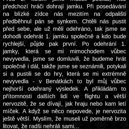
předchozí hráči dohrají jamku. Při posedávání
na blízké zídce nás mezitím na odpališti
předběhnul pán se synkem. Chtěli nás pustit
před sebe, ale už měli odehráno, tak jsme se
dohodli odehrát 1. jamku společně a kdo bude
rychlejší, půjde pak první. Po odehrání 1.
jamky, která se mi mimochodem vůbec
nevyvedla, jsme se domluvili, že budeme hrát
společně i dál, takže jsme se seznámili, potykali
si a pustili se do hry, která se mi extrémně
nevyvedla - v Benátkách to byl můj vůbec
nejhorší odehraný výsledek. A přikládám to
přítomnosti dalších lidí ve flightu a větší
nervozitě, že se dívají, jak hraju nebo kam letí
míček. A když se něco nepovede, je nervozita
ještě větší. Myslím, že museli už poměrně brzo
litovat, že radši nehráli sami...