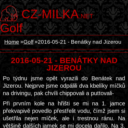
CZ-MILKA
.NET
Golf
Home
Golf
2016-05-21 - Benátky nad Jizerou
2016-05-21 - BENÁTKY NAD
JIZEROU
Po týdnu jsme opět vyrazili do Benátek nad
Jizerou. Nejprve jsme odpálili dva kbelíky míčků
na drivingu, pak chvíli chippovali a puttovali-
Při prvním kole na hřišti se mi na 1. jamce
překvapivě povedlo přestřelit vodu, čímž jsem si
ušetřila nejen míček, ale i trestnou ránu. Na
většině dalších jamek se mi docela dařilo. Na 3.