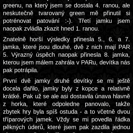
greenu, na který jsem se dostala 4. ranou, ale
neskutečně tvarovaný green mě přinutil si
potrénovat patování :-). Třetí jamku jsem
naopak zvládla zkazit hned 1. ranou.
Znatelně horší výsledky přinesla 5., 6. a 7.
jamka, které jsou dlouhé, dvě z nich mají PAR
5. Výrazný úspěch naopak přinesla 8. jamka,
kterou jsem málem zahrála v PARu, devítka nás
pak potrápila.
První dvě jamky druhé devítky se mi ještě
docela dařilo, jamky byly z kopce a relativně
krátké. Pak už se ale asi dostavila únava hlavně
z horka, které odpoledne panovalo, takže
zbytek hry byla spíš ostuda - a to včetně dvou
tříparových jamek. Vždy se mi povedla řádka
pěkných úderů, které jsem pak zazdila jednou