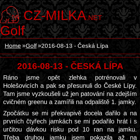
CZ-MILKA
.NET
Golf
Home
Golf
2016-08-13 - Česká Lípa
2016-08-13 - ČESKÁ LÍPA
Ráno jsme opět zlehka potrénovali v
Holešovicích a pak se přesunuli do České Lípy.
Tam jsme vyzkoušeli už jen patování na zdejším
cvičném greenu a zamířili na odpaliště 1. jamky.
Zpočátku se mi překvapivě docela dařilo a na
prvních čtyřech jamkách se mi podařilo hrát i s
určitou dávkou risku pod 10 ran na jamku.
Třeba druhou jamku jsem pokazila až na