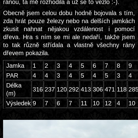
ránou, ta mě rozhodila a už se to vezlo :-).
Obecně jsem celou dobu hodně bojovala s tím,
zda hrát pouze železy nebo na delších jamkách
zkusit nahnat nějakou vzdálenost i pomocí
dřeva. Hra s ním se mi ale nedaří, takže jsem
to tak různě střídala a vlastně všechny rány
dřevem pokazila.
Jamka
1
2
3
4
5
6
7
8
9
PAR
4
4
3
4
5
4
5
3
4
Délka
316
237
120
292
413
306
471
118
28
(m)
Výsledek
9
7
6
7
11
10
12
4
10